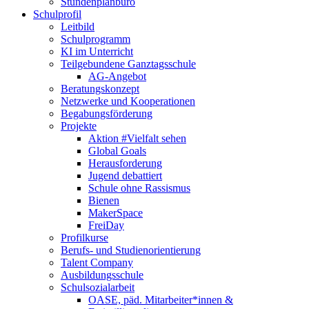
Stundenplanbüro
Schulprofil
Leitbild
Schulprogramm
KI im Unterricht
Teilgebundene Ganztagsschule
AG-Angebot
Beratungskonzept
Netzwerke und Kooperationen
Begabungsförderung
Projekte
Aktion #Vielfalt sehen
Global Goals
Herausforderung
Jugend debattiert
Schule ohne Rassismus
Bienen
MakerSpace
FreiDay
Profilkurse
Berufs- und Studienorientierung
Talent Company
Ausbildungsschule
Schulsozialarbeit
OASE, päd. Mitarbeiter*innen &