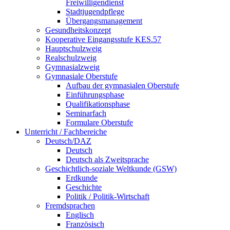
Freiwilligendienst
Stadtjugendpflege
Übergangsmanagement
Gesundheitskonzept
Kooperative Eingangsstufe KES.57
Hauptschulzweig
Realschulzweig
Gymnasialzweig
Gymnasiale Oberstufe
Aufbau der gymnasialen Oberstufe
Einführungsphase
Qualifikationsphase
Seminarfach
Formulare Oberstufe
Unterricht / Fachbereiche
Deutsch/DAZ
Deutsch
Deutsch als Zweitsprache
Geschichtlich-soziale Weltkunde (GSW)
Erdkunde
Geschichte
Politik / Politik-Wirtschaft
Fremdsprachen
Englisch
Französisch