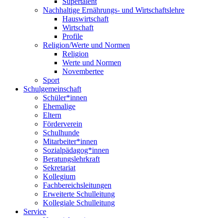
Supertalent
Nachhaltige Ernährungs- und Wirtschaftslehre
Hauswirtschaft
Wirtschaft
Profile
Religion/Werte und Normen
Religion
Werte und Normen
Novembertee
Sport
Schulgemeinschaft
Schüler*innen
Ehemalige
Eltern
Förderverein
Schulhunde
Mitarbeiter*innen
Sozialpädagog*innen
Beratungslehrkraft
Sekretariat
Kollegium
Fachbereichsleitungen
Erweiterte Schulleitung
Kollegiale Schulleitung
Service