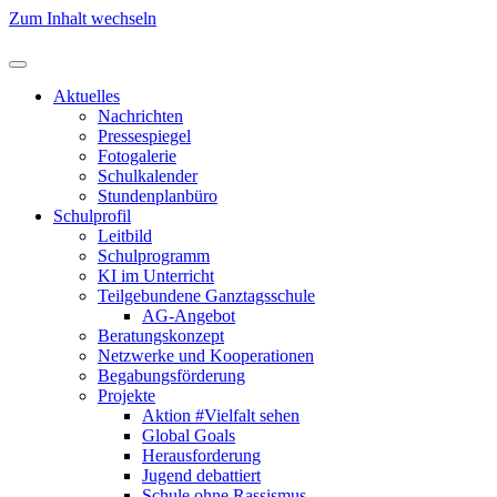
Zum Inhalt wechseln
Aktuelles
Nachrichten
Pressespiegel
Fotogalerie
Schulkalender
Stundenplanbüro
Schulprofil
Leitbild
Schulprogramm
KI im Unterricht
Teilgebundene Ganztagsschule
AG-Angebot
Beratungskonzept
Netzwerke und Kooperationen
Begabungsförderung
Projekte
Aktion #Vielfalt sehen
Global Goals
Herausforderung
Jugend debattiert
Schule ohne Rassismus