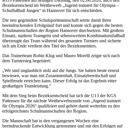
KGS Pattensen am heutigen Dienstag, den 02.06.2026, auch den
Bezirksentscheid im Wettbewerb „Jugend trainiert für Olympia –
Schulfußball Jungen“ in Hannover für sich entschieden.
Die neu gegründete Schulsportmannschaft setzte damit ihren
beeindruckenden Erfolgslauf fort und konnte sich gegen die besten
Schulmannschaften der Region Hannover durchsetzen. Mit großem
Einsatz, starkem Teamgeist und sehenswertem Kombinationsfußball
überzeugte das Team während des gesamten Turniers und sicherte
sich am Ende verdient den Titel des Bezirksmeisters.
Das Trainerteam Robin Klug und Mauro Morelli zeigte sich nach
dem Turniersieg begeistert:
„Wir sind unglaublich stolz auf die Jungs. Sie haben heute erneut
bewiesen, was man mit Zusammenhalt, Einsatzbereitschaft und
Spielfreude erreichen kann. Dieser Erfolg ist das Ergebnis einer
großartigen Teamleistung.“
Mit dem Sieg beim Bezirksentscheid hat sich die U13 der KGS
Pattensen für die nächste Wettbewerbsrunde von „Jugend trainiert
für Olympia 2026“ qualifiziert und gehört damit weiterhin zu den
erfolgreichsten Schulmannschaften der Region.
Die Mannschaft hat in den vergangenen Wochen eine
beeindruckende Entwicklung genommen und mit den Erfolgen auf