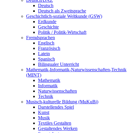
Deutsch/DAZ
Deutsch
Deutsch als Zweitsprache
Geschichtlich-soziale Weltkunde (GSW)
Erdkunde
Geschichte
Politik / Politik-Wirtschaft
Fremdsprachen
Englisch
Französisch
Latein
Spanisch
Bilingualer Unterricht
Mathematik-Informatik-Naturwissenschaften-Technik
(MINT)
Mathematik
Informatik
Naturwissenschaften
Technik
Musisch-kulturelle Bildung (MuKuBi)
Darstellendes Spiel
Kunst
Musik
Textiles Gestalten
Gestaltendes Werken