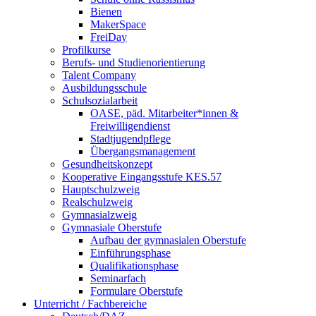
Bienen
MakerSpace
FreiDay
Profilkurse
Berufs- und Studienorientierung
Talent Company
Ausbildungsschule
Schulsozialarbeit
OASE, päd. Mitarbeiter*innen &
Freiwilligendienst
Stadtjugendpflege
Übergangsmanagement
Gesundheitskonzept
Kooperative Eingangsstufe KES.57
Hauptschulzweig
Realschulzweig
Gymnasialzweig
Gymnasiale Oberstufe
Aufbau der gymnasialen Oberstufe
Einführungsphase
Qualifikationsphase
Seminarfach
Formulare Oberstufe
Unterricht / Fachbereiche