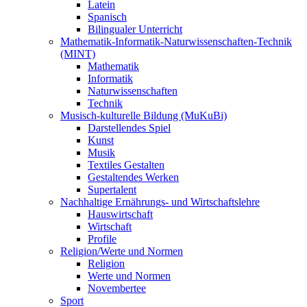
Latein
Spanisch
Bilingualer Unterricht
Mathematik-Informatik-Naturwissenschaften-Technik
(MINT)
Mathematik
Informatik
Naturwissenschaften
Technik
Musisch-kulturelle Bildung (MuKuBi)
Darstellendes Spiel
Kunst
Musik
Textiles Gestalten
Gestaltendes Werken
Supertalent
Nachhaltige Ernährungs- und Wirtschaftslehre
Hauswirtschaft
Wirtschaft
Profile
Religion/Werte und Normen
Religion
Werte und Normen
Novembertee
Sport