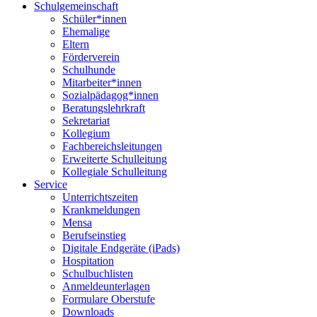
Schulgemeinschaft
Schüler*innen
Ehemalige
Eltern
Förderverein
Schulhunde
Mitarbeiter*innen
Sozialpädagog*innen
Beratungslehrkraft
Sekretariat
Kollegium
Fachbereichsleitungen
Erweiterte Schulleitung
Kollegiale Schulleitung
Service
Unterrichtszeiten
Krankmeldungen
Mensa
Berufseinstieg
Digitale Endgeräte (iPads)
Hospitation
Schulbuchlisten
Anmeldeunterlagen
Formulare Oberstufe
Downloads