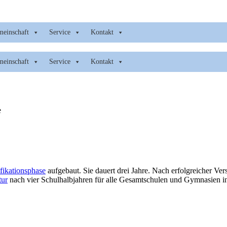
meinschaft
Service
Kontakt
meinschaft
Service
Kontakt
e
fikationsphase
aufgebaut. Sie dauert drei Jahre. Nach erfolgreicher Ve
tur
nach vier Schulhalbjahren für alle Gesamtschulen und Gymnasien in