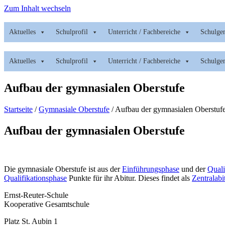
Zum Inhalt wechseln
Aktuelles
Schulprofil
Unterricht / Fachbereiche
Schulge
Aktuelles
Schulprofil
Unterricht / Fachbereiche
Schulge
Aufbau der gymnasialen Oberstufe
Startseite
/
Gymnasiale Oberstufe
/
Aufbau der gymnasialen Oberstuf
Aufbau der gymnasialen Oberstufe
Die gymnasiale Oberstufe ist aus der
Einführungsphase
und der
Quali
Qualifikationsphase
Punkte für ihr Abitur. Dieses findet als
Zentralabi
Ernst-Reuter-Schule
Kooperative Gesamtschule
Platz St. Aubin 1