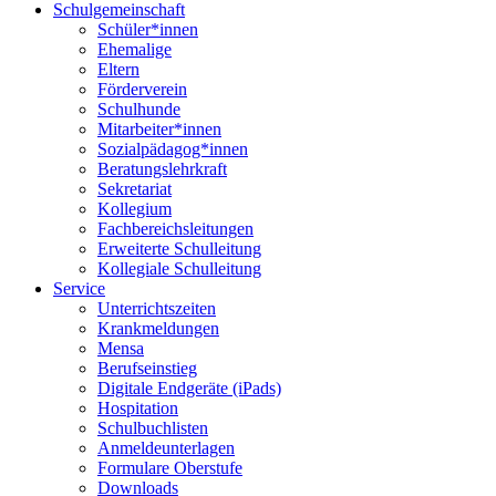
Schulgemeinschaft
Schüler*innen
Ehemalige
Eltern
Förderverein
Schulhunde
Mitarbeiter*innen
Sozialpädagog*innen
Beratungslehrkraft
Sekretariat
Kollegium
Fachbereichsleitungen
Erweiterte Schulleitung
Kollegiale Schulleitung
Service
Unterrichtszeiten
Krankmeldungen
Mensa
Berufseinstieg
Digitale Endgeräte (iPads)
Hospitation
Schulbuchlisten
Anmeldeunterlagen
Formulare Oberstufe
Downloads