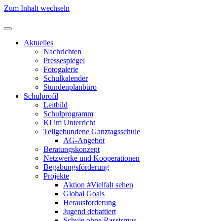
Zum Inhalt wechseln
Aktuelles
Nachrichten
Pressespiegel
Fotogalerie
Schulkalender
Stundenplanbüro
Schulprofil
Leitbild
Schulprogramm
KI im Unterricht
Teilgebundene Ganztagsschule
AG-Angebot
Beratungskonzept
Netzwerke und Kooperationen
Begabungsförderung
Projekte
Aktion #Vielfalt sehen
Global Goals
Herausforderung
Jugend debattiert
Schule ohne Rassismus