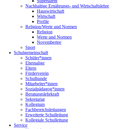
Supertalent
Nachhaltige Ernährungs- und Wirtschaftslehre
Hauswirtschaft
Wirtschaft
Profile
Religion/Werte und Normen
Religion
Werte und Normen
Novembertee
Sport
Schulgemeinschaft
Schüler*innen
Ehemalige
Eltern
Förderverein
Schulhunde
Mitarbeiter*innen
Sozialpädagog*innen
Beratungslehrkraft
Sekretariat
Kollegium
Fachbereichsleitungen
Erweiterte Schulleitung
Kollegiale Schulleitung
Service