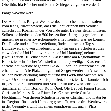
teilgenommen und es konnten tolle Preise an Ole Deubel, Liam
Oberthür, Ida Böttcher und Emma Schlegel vergeben werden!
Pangea-Wettbewerb
Der Ablauf des Pangea-Wettbewerbs unterscheidet sich insofern
vom Känguruwettbewerb, dass die Schülerinnen und Schüler
zunächst ihr Können in der Vorrunde unter Beweis stellen müssen.
Sollten sie hierbei zu den 500 besten ihres Jahrgangs gehören, so
müssen sie in einer Zwischenrunde erneut zeigen, was sie können.
Das Finale und die Preisverleihung finden am selben Tag statt.
Bundesweit an 6 verschiedenen Orten (für unsere Schüler ist dies
entweder die Uni Hannover oder die Uni Hamburg) nehmen die
jeweils ersten 10 Teilnehmer je Klassenstufe am Regionalfinale teil.
Ein letzter schriftlicher Wettstreit unter den jeweiligen Klassenstufen
entscheidet, wer die begehrten Gold-, Silber und Bronzemedaillen
erhalten wird. Alle Platzierungen und Sieger werden im Anschluss
bei der Preisverleihung mitgeteilt und mit Geld- und Sachpreisen
sowie Urkunden und T-Shirts prämiert. Im letzten Jahr konnten sich
insgesamt 8 Schülerinnen und Schüler für die Zwischenrunde
qualifizieren: Finn Borhof, Rojin Önel, Ole Deubel, Finnja Helms,
Christian Märtens, Katja Ritter, Lea Griese sowie Carola
Fluchtmann. Von diesen Schülern haben es Christian und Katja bis
ins Regionalfinal nach Hamburg geschafft, wo sie den Wettbewerb
in der Gesamtwertung mit einem grandiosen 11. und 7. Platz
beendeten.