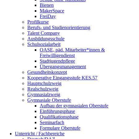
Bienen
MakerSpace
FreiDay
Profilkurse
Berufs- und Studienorientierung
Talent Company
Ausbildungsschule
Schulsozialarbeit
OASE, päd. Mitarbeiter*innen &
Freiwilligendienst
Stadtjugendpflege
Übergangsmanagement
Gesundheitskonzept
Kooperative Eingangsstufe KES.57
Hauptschulzweig
Realschulzweig
Gymnasialzweig
Gymnasiale Oberstufe
Aufbau der gymnasialen Oberstufe
Einführungsphase
Qualifikationsphase
Seminarfach
Formulare Oberstufe
Unterricht / Fachbereiche