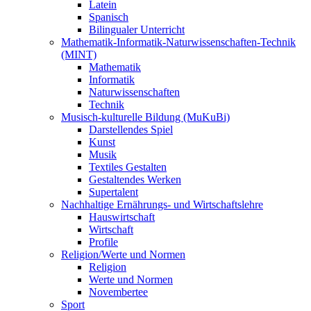
Latein
Spanisch
Bilingualer Unterricht
Mathematik-Informatik-Naturwissenschaften-Technik
(MINT)
Mathematik
Informatik
Naturwissenschaften
Technik
Musisch-kulturelle Bildung (MuKuBi)
Darstellendes Spiel
Kunst
Musik
Textiles Gestalten
Gestaltendes Werken
Supertalent
Nachhaltige Ernährungs- und Wirtschaftslehre
Hauswirtschaft
Wirtschaft
Profile
Religion/Werte und Normen
Religion
Werte und Normen
Novembertee
Sport