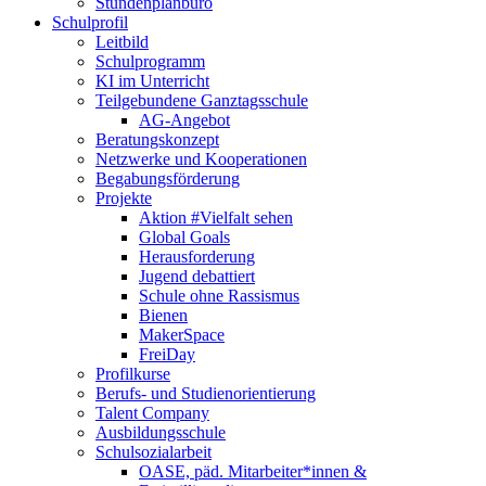
Stundenplanbüro
Schulprofil
Leitbild
Schulprogramm
KI im Unterricht
Teilgebundene Ganztagsschule
AG-Angebot
Beratungskonzept
Netzwerke und Kooperationen
Begabungsförderung
Projekte
Aktion #Vielfalt sehen
Global Goals
Herausforderung
Jugend debattiert
Schule ohne Rassismus
Bienen
MakerSpace
FreiDay
Profilkurse
Berufs- und Studienorientierung
Talent Company
Ausbildungsschule
Schulsozialarbeit
OASE, päd. Mitarbeiter*innen &