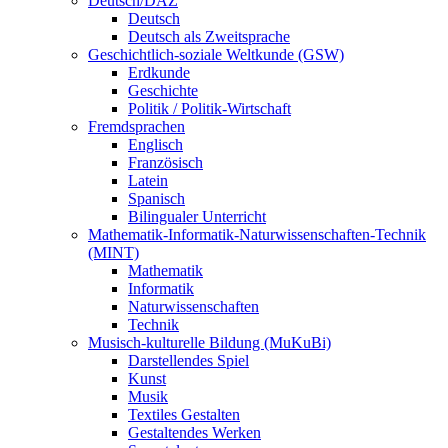
Deutsch/DAZ
Deutsch
Deutsch als Zweitsprache
Geschichtlich-soziale Weltkunde (GSW)
Erdkunde
Geschichte
Politik / Politik-Wirtschaft
Fremdsprachen
Englisch
Französisch
Latein
Spanisch
Bilingualer Unterricht
Mathematik-Informatik-Naturwissenschaften-Technik
(MINT)
Mathematik
Informatik
Naturwissenschaften
Technik
Musisch-kulturelle Bildung (MuKuBi)
Darstellendes Spiel
Kunst
Musik
Textiles Gestalten
Gestaltendes Werken