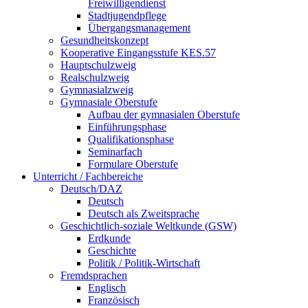
Freiwilligendienst
Stadtjugendpflege
Übergangsmanagement
Gesundheitskonzept
Kooperative Eingangsstufe KES.57
Hauptschulzweig
Realschulzweig
Gymnasialzweig
Gymnasiale Oberstufe
Aufbau der gymnasialen Oberstufe
Einführungsphase
Qualifikationsphase
Seminarfach
Formulare Oberstufe
Unterricht / Fachbereiche
Deutsch/DAZ
Deutsch
Deutsch als Zweitsprache
Geschichtlich-soziale Weltkunde (GSW)
Erdkunde
Geschichte
Politik / Politik-Wirtschaft
Fremdsprachen
Englisch
Französisch