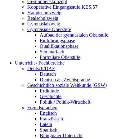
Gesundheitskonzept
Kooperative Eingangsstufe KES.57
Hauptschulzweig
Realschulzweig
Gymnasialzweig
Gymnasiale Oberstufe
Aufbau der gymnasialen Oberstufe
Einführungsphase
Qualifikationsphase
Seminarfach
Formulare Oberstufe
Unterricht / Fachbereiche
Deutsch/DAZ
Deutsch
Deutsch als Zweitsprache
Geschichtlich-soziale Weltkunde (GSW)
Erdkunde
Geschichte
Politik / Politik-Wirtschaft
Fremdsprachen
Englisch
Französisch
Latein
Spanisch
Bilingualer Unterricht