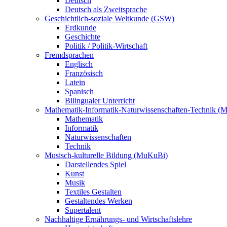
Deutsch
Deutsch als Zweitsprache
Geschichtlich-soziale Weltkunde (GSW)
Erdkunde
Geschichte
Politik / Politik-Wirtschaft
Fremdsprachen
Englisch
Französisch
Latein
Spanisch
Bilingualer Unterricht
Mathematik-Informatik-Naturwissenschaften-Technik (
Mathematik
Informatik
Naturwissenschaften
Technik
Musisch-kulturelle Bildung (MuKuBi)
Darstellendes Spiel
Kunst
Musik
Textiles Gestalten
Gestaltendes Werken
Supertalent
Nachhaltige Ernährungs- und Wirtschaftslehre