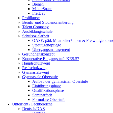
Bienen
MakerSpace
FreiDay
Profilkurse
Berufs- und Studienorientierung
Talent Company
Ausbildungsschule
Schulsozialarbeit
OASE, päd. Mitarbeiter*innen & Freiwilligendien
Stadtjugendpflege
Übergangsmanagement
Gesundheitskonzept
Kooperative Eingangsstufe KES.57
Hauptschulzweig
Realschulzweig
Gymnasialzweig
Gymnasiale Oberstufe
Aufbau der gymnasialen Oberstufe
Einführungsphase
Qualifikationsphase
Seminarfach
Formulare Oberstufe
Unterricht / Fachbereiche
Deutsch/DAZ