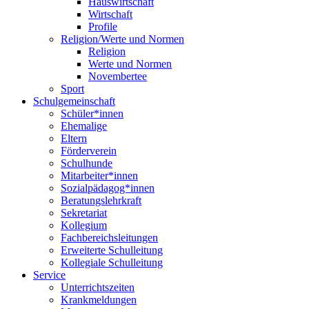
Hauswirtschaft
Wirtschaft
Profile
Religion/Werte und Normen
Religion
Werte und Normen
Novembertee
Sport
Schulgemeinschaft
Schüler*innen
Ehemalige
Eltern
Förderverein
Schulhunde
Mitarbeiter*innen
Sozialpädagog*innen
Beratungslehrkraft
Sekretariat
Kollegium
Fachbereichsleitungen
Erweiterte Schulleitung
Kollegiale Schulleitung
Service
Unterrichtszeiten
Krankmeldungen