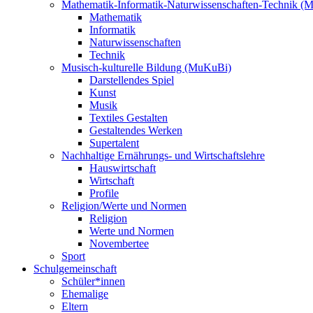
Mathematik-Informatik-Naturwissenschaften-Technik (
Mathematik
Informatik
Naturwissenschaften
Technik
Musisch-kulturelle Bildung (MuKuBi)
Darstellendes Spiel
Kunst
Musik
Textiles Gestalten
Gestaltendes Werken
Supertalent
Nachhaltige Ernährungs- und Wirtschaftslehre
Hauswirtschaft
Wirtschaft
Profile
Religion/Werte und Normen
Religion
Werte und Normen
Novembertee
Sport
Schulgemeinschaft
Schüler*innen
Ehemalige
Eltern