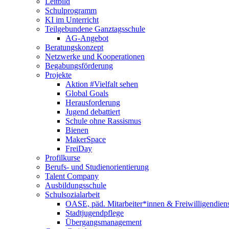
Leitbild
Schulprogramm
KI im Unterricht
Teilgebundene Ganztagsschule
AG-Angebot
Beratungskonzept
Netzwerke und Kooperationen
Begabungsförderung
Projekte
Aktion #Vielfalt sehen
Global Goals
Herausforderung
Jugend debattiert
Schule ohne Rassismus
Bienen
MakerSpace
FreiDay
Profilkurse
Berufs- und Studienorientierung
Talent Company
Ausbildungsschule
Schulsozialarbeit
OASE, päd. Mitarbeiter*innen & Freiwilligendien
Stadtjugendpflege
Übergangsmanagement