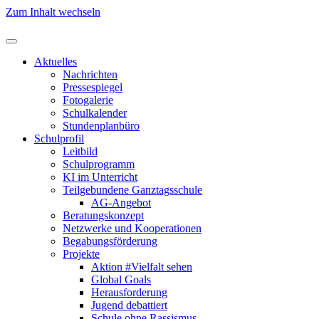
Zum Inhalt wechseln
Aktuelles
Nachrichten
Pressespiegel
Fotogalerie
Schulkalender
Stundenplanbüro
Schulprofil
Leitbild
Schulprogramm
KI im Unterricht
Teilgebundene Ganztagsschule
AG-Angebot
Beratungskonzept
Netzwerke und Kooperationen
Begabungsförderung
Projekte
Aktion #Vielfalt sehen
Global Goals
Herausforderung
Jugend debattiert
Schule ohne Rassismus