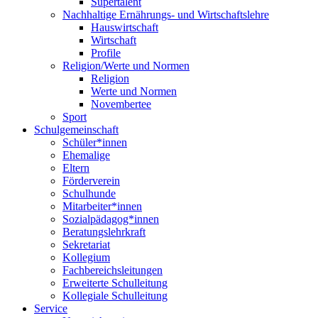
Supertalent
Nachhaltige Ernährungs- und Wirtschaftslehre
Hauswirtschaft
Wirtschaft
Profile
Religion/Werte und Normen
Religion
Werte und Normen
Novembertee
Sport
Schulgemeinschaft
Schüler*innen
Ehemalige
Eltern
Förderverein
Schulhunde
Mitarbeiter*innen
Sozialpädagog*innen
Beratungslehrkraft
Sekretariat
Kollegium
Fachbereichsleitungen
Erweiterte Schulleitung
Kollegiale Schulleitung
Service