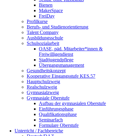
Bienen
MakerSpace
FreiDay
Profilkurse
Berufs- und Studienorientierung
Talent Company
Ausbildungsschule
Schulsozialarbeit
OASE, päd. Mitarbeiter*innen &
Freiwilligendienst
Stadtjugendpflege
Übergangsmanagement
Gesundheitskonzept
Kooperative Eingangsstufe KES.57
Hauptschulzweig
Realschulzweig
Gymnasialzweig
Gymnasiale Oberstufe
Aufbau der gymnasialen Oberstufe
Einführungsphase
Qualifikationsphase
Seminarfach
Formulare Oberstufe
Unterricht / Fachbereiche