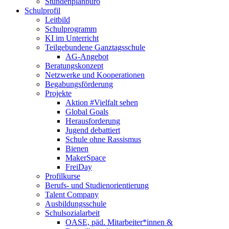
Stundenplanbüro
Schulprofil
Leitbild
Schulprogramm
KI im Unterricht
Teilgebundene Ganztagsschule
AG-Angebot
Beratungskonzept
Netzwerke und Kooperationen
Begabungsförderung
Projekte
Aktion #Vielfalt sehen
Global Goals
Herausforderung
Jugend debattiert
Schule ohne Rassismus
Bienen
MakerSpace
FreiDay
Profilkurse
Berufs- und Studienorientierung
Talent Company
Ausbildungsschule
Schulsozialarbeit
OASE, päd. Mitarbeiter*innen &