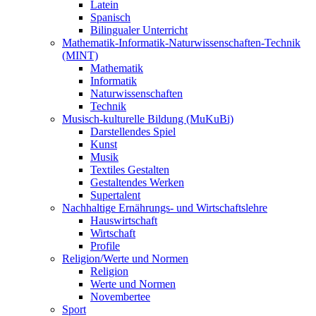
Latein
Spanisch
Bilingualer Unterricht
Mathematik-Informatik-Naturwissenschaften-Technik
(MINT)
Mathematik
Informatik
Naturwissenschaften
Technik
Musisch-kulturelle Bildung (MuKuBi)
Darstellendes Spiel
Kunst
Musik
Textiles Gestalten
Gestaltendes Werken
Supertalent
Nachhaltige Ernährungs- und Wirtschaftslehre
Hauswirtschaft
Wirtschaft
Profile
Religion/Werte und Normen
Religion
Werte und Normen
Novembertee
Sport