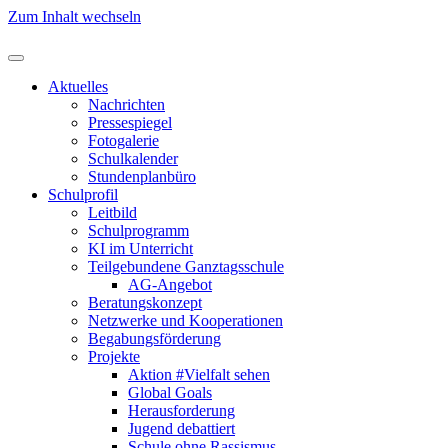
Zum Inhalt wechseln
Aktuelles
Nachrichten
Pressespiegel
Fotogalerie
Schulkalender
Stundenplanbüro
Schulprofil
Leitbild
Schulprogramm
KI im Unterricht
Teilgebundene Ganztagsschule
AG-Angebot
Beratungskonzept
Netzwerke und Kooperationen
Begabungsförderung
Projekte
Aktion #Vielfalt sehen
Global Goals
Herausforderung
Jugend debattiert
Schule ohne Rassismus