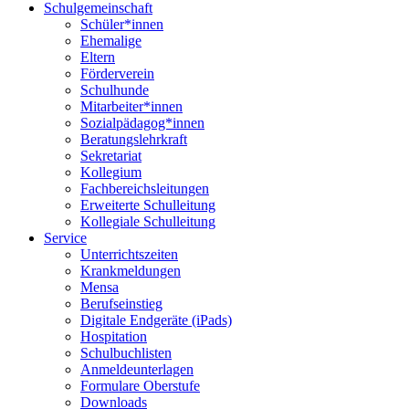
Schulgemeinschaft
Schüler*innen
Ehemalige
Eltern
Förderverein
Schulhunde
Mitarbeiter*innen
Sozialpädagog*innen
Beratungslehrkraft
Sekretariat
Kollegium
Fachbereichsleitungen
Erweiterte Schulleitung
Kollegiale Schulleitung
Service
Unterrichtszeiten
Krankmeldungen
Mensa
Berufseinstieg
Digitale Endgeräte (iPads)
Hospitation
Schulbuchlisten
Anmeldeunterlagen
Formulare Oberstufe
Downloads