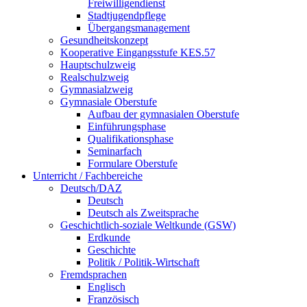
Freiwilligendienst
Stadtjugendpflege
Übergangsmanagement
Gesundheitskonzept
Kooperative Eingangsstufe KES.57
Hauptschulzweig
Realschulzweig
Gymnasialzweig
Gymnasiale Oberstufe
Aufbau der gymnasialen Oberstufe
Einführungsphase
Qualifikationsphase
Seminarfach
Formulare Oberstufe
Unterricht / Fachbereiche
Deutsch/DAZ
Deutsch
Deutsch als Zweitsprache
Geschichtlich-soziale Weltkunde (GSW)
Erdkunde
Geschichte
Politik / Politik-Wirtschaft
Fremdsprachen
Englisch
Französisch