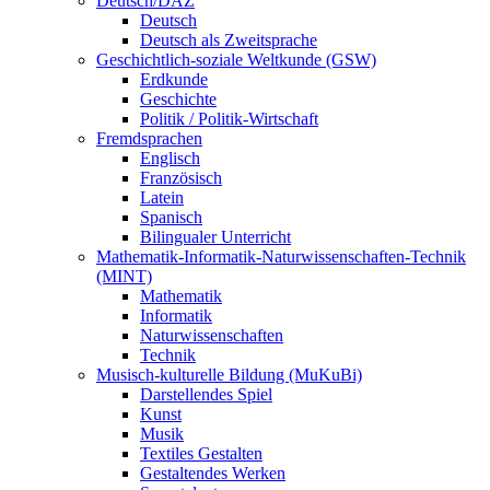
Deutsch/DAZ
Deutsch
Deutsch als Zweitsprache
Geschichtlich-soziale Weltkunde (GSW)
Erdkunde
Geschichte
Politik / Politik-Wirtschaft
Fremdsprachen
Englisch
Französisch
Latein
Spanisch
Bilingualer Unterricht
Mathematik-Informatik-Naturwissenschaften-Technik
(MINT)
Mathematik
Informatik
Naturwissenschaften
Technik
Musisch-kulturelle Bildung (MuKuBi)
Darstellendes Spiel
Kunst
Musik
Textiles Gestalten
Gestaltendes Werken