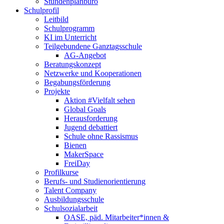
Stundenplanbüro
Schulprofil
Leitbild
Schulprogramm
KI im Unterricht
Teilgebundene Ganztagsschule
AG-Angebot
Beratungskonzept
Netzwerke und Kooperationen
Begabungsförderung
Projekte
Aktion #Vielfalt sehen
Global Goals
Herausforderung
Jugend debattiert
Schule ohne Rassismus
Bienen
MakerSpace
FreiDay
Profilkurse
Berufs- und Studienorientierung
Talent Company
Ausbildungsschule
Schulsozialarbeit
OASE, päd. Mitarbeiter*innen &