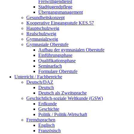
Freiwilligendienst
Stadtjugendpflege
Übergangsmanagement
Gesundheitskonzept
Kooperative Eingangsstufe KES.57
Hauptschulzweig
Realschulzweig
Gymnasialzweig
Gymnasiale Oberstufe
Aufbau der gymnasialen Oberstufe
Einführungsphase
Qualifikationsphase
Seminarfach
Formulare Oberstufe
Unterricht / Fachbereiche
Deutsch/DAZ
Deutsch
Deutsch als Zweitsprache
Geschichtlich-soziale Weltkunde (GSW)
Erdkunde
Geschichte
Politik / Politik-Wirtschaft
Fremdsprachen
Englisch
Französisch