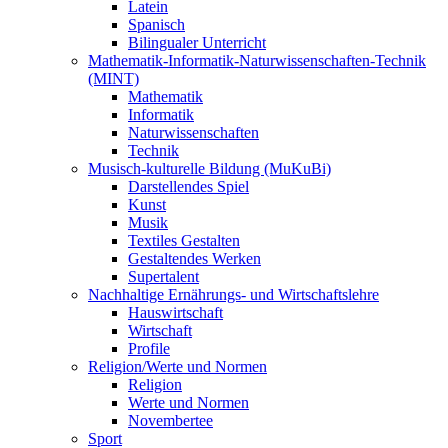
Latein
Spanisch
Bilingualer Unterricht
Mathematik-Informatik-Naturwissenschaften-Technik
(MINT)
Mathematik
Informatik
Naturwissenschaften
Technik
Musisch-kulturelle Bildung (MuKuBi)
Darstellendes Spiel
Kunst
Musik
Textiles Gestalten
Gestaltendes Werken
Supertalent
Nachhaltige Ernährungs- und Wirtschaftslehre
Hauswirtschaft
Wirtschaft
Profile
Religion/Werte und Normen
Religion
Werte und Normen
Novembertee
Sport