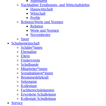
Supertalent
Nachhaltige Ernährungs- und Wirtschaftslehre
Hauswirtschaft
Wirtschaft
Profile
Religion/Werte und Normen
Religion
Werte und Normen
Novembertee
Sport
Schulgemeinschaft
Schüler*innen
Ehemalige
Eltern
Förderverein
Schulhunde
Mitarbeiter*innen
Sozialpädagog*innen
Beratungslehrkraft
Sekretariat
Kollegium
Fachbereichsleitungen
Erweiterte Schulleitung
Kollegiale Schulleitung
Service