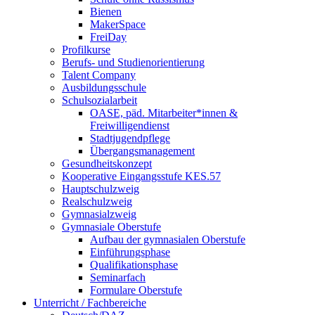
Bienen
MakerSpace
FreiDay
Profilkurse
Berufs- und Studienorientierung
Talent Company
Ausbildungsschule
Schulsozialarbeit
OASE, päd. Mitarbeiter*innen &
Freiwilligendienst
Stadtjugendpflege
Übergangsmanagement
Gesundheitskonzept
Kooperative Eingangsstufe KES.57
Hauptschulzweig
Realschulzweig
Gymnasialzweig
Gymnasiale Oberstufe
Aufbau der gymnasialen Oberstufe
Einführungsphase
Qualifikationsphase
Seminarfach
Formulare Oberstufe
Unterricht / Fachbereiche