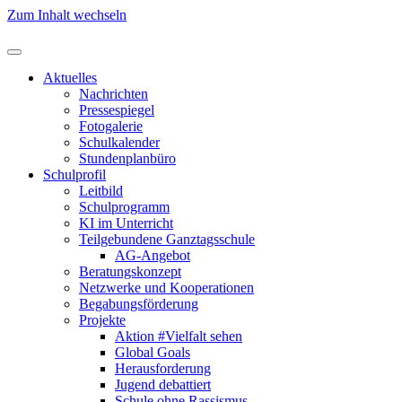
Zum Inhalt wechseln
Aktuelles
Nachrichten
Pressespiegel
Fotogalerie
Schulkalender
Stundenplanbüro
Schulprofil
Leitbild
Schulprogramm
KI im Unterricht
Teilgebundene Ganztagsschule
AG-Angebot
Beratungskonzept
Netzwerke und Kooperationen
Begabungsförderung
Projekte
Aktion #Vielfalt sehen
Global Goals
Herausforderung
Jugend debattiert
Schule ohne Rassismus