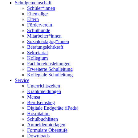
Schulgemeinschaft
Schüler*innen
Ehemalige
Eltern
Förderverein
Schulhunde
Mitarbeiter*innen
Sozialpädagog*innen
Beratungslehrkraft
Sekretariat
Kollegium
Fachbereichsleitungen
Erweiterte Schulleitung
Kollegiale Schulleitung
Service
Unterrichtszeiten
Krankmeldungen
Mensa
Berufseinstieg
Digitale Endgeräte (iPads)
Hospitation
Schulbuchlisten
Anmeldeunterlagen
Formulare Oberstufe
Downloads