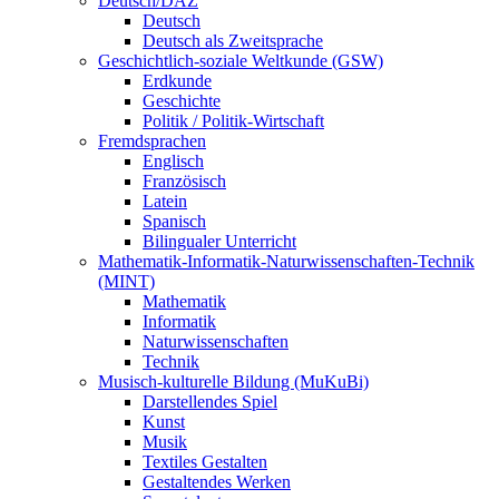
Deutsch/DAZ
Deutsch
Deutsch als Zweitsprache
Geschichtlich-soziale Weltkunde (GSW)
Erdkunde
Geschichte
Politik / Politik-Wirtschaft
Fremdsprachen
Englisch
Französisch
Latein
Spanisch
Bilingualer Unterricht
Mathematik-Informatik-Naturwissenschaften-Technik
(MINT)
Mathematik
Informatik
Naturwissenschaften
Technik
Musisch-kulturelle Bildung (MuKuBi)
Darstellendes Spiel
Kunst
Musik
Textiles Gestalten
Gestaltendes Werken