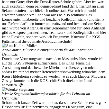
hatte nur Gutes über die Ernst-Reuter-Schule gehört. Aber ich war
auch skeptisch, denn pandemiebedingt fand der Unterricht an allen
Sekundarstufen ausschließlich online statt. Was mich da wohl
erwarten würde? Am Ende war alles halb so schlimm: Das
kompetente, hilfsbereite und herzliche Kollegium stand (und steht)
uns ReferendarInnen immer unterstützend und beratend zur Seite,
man wurde von Anfang an ernst genommen und für jedes Anliegen
gibt es AnsprechpartnerInnen. Teamwork und Kollegialität sind hier
keine Floskeln, sondern wirklich Programm. Kurzum: Die KGS
Pattensen ist die optimale Ausbildungsschule!
Ann-Kathrin Müller
Studienreferendarin für das Lehramt an
Gymnasien
Durch eine Vertretungsstelle nach dem Masterabschluss wurde ich
auf die KGS Pattensen aufmerksam. Das junge Team, die
Ausstattung und das herzliche Miteinander überzeugten mich,
sodass ich mir bei meiner Referendariatsbewerbung wünschte, dem
Kreis Hildesheim zugeteilt zu werden - was auch klappte. Mit dieser
Zusage konnte mich die KGS schließlich direkt beim Land
anfordern. 🙂
Wienke Stegmann
Studienreferendarin für das Lehramt an
Gymnasien
Schon nach kurzer Zeit war mir klar, dass unsere Schule etwas ganz
Besonderes ist: Ein herzliches, engagiertes Kollegium, eine