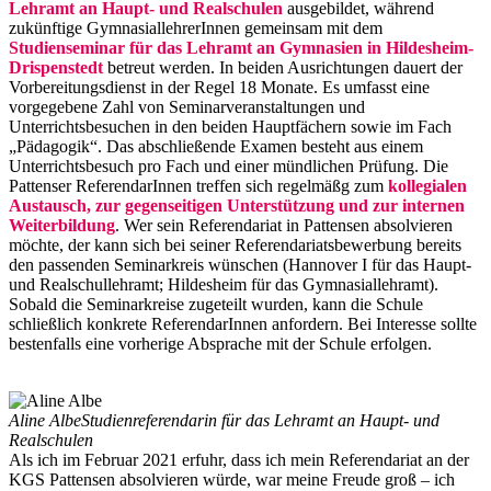
Lehramt an Haupt- und Realschulen
ausgebildet, während
zukünftige GymnasiallehrerInnen gemeinsam mit dem
Studienseminar für das Lehramt an Gymnasien in Hildesheim-
Drispenstedt
betreut werden. In beiden Ausrichtungen dauert der
Vorbereitungsdienst in der Regel 18 Monate. Es umfasst eine
vorgegebene Zahl von Seminarveranstaltungen und
Unterrichtsbesuchen in den beiden Hauptfächern sowie im Fach
„Pädagogik“. Das abschließende Examen besteht aus einem
Unterrichtsbesuch pro Fach und einer mündlichen Prüfung. Die
Pattenser ReferendarInnen treffen sich regelmäßg zum
kollegialen
Austausch, zur gegenseitigen Unterstützung und zur internen
Weiterbildung
. Wer sein Referendariat in Pattensen absolvieren
möchte, der kann sich bei seiner Referendariatsbewerbung bereits
den passenden Seminarkreis wünschen (Hannover I für das Haupt-
und Realschullehramt; Hildesheim für das Gymnasiallehramt).
Sobald die Seminarkreise zugeteilt wurden, kann die Schule
schließlich konkrete ReferendarInnen anfordern. Bei Interesse sollte
bestenfalls eine vorherige Absprache mit der Schule erfolgen.
Aline Albe
Studienreferendarin für das Lehramt an Haupt- und
Realschulen
Als ich im Februar 2021 erfuhr, dass ich mein Referendariat an der
KGS Pattensen absolvieren würde, war meine Freude groß – ich