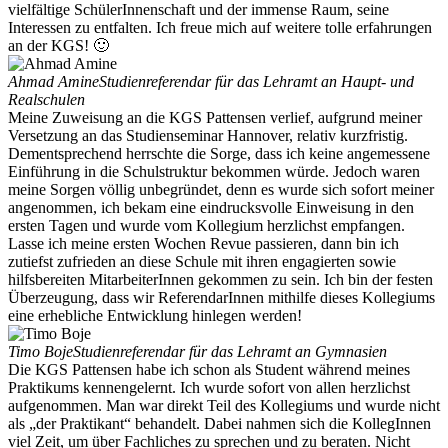
vielfältige SchülerInnenschaft und der immense Raum, seine
Interessen zu entfalten. Ich freue mich auf weitere tolle erfahrungen
an der KGS! 🙂
Ahmad Amine
Studienreferendar für das Lehramt an Haupt- und
Realschulen
Meine Zuweisung an die KGS Pattensen verlief, aufgrund meiner
Versetzung an das Studienseminar Hannover, relativ kurzfristig.
Dementsprechend herrschte die Sorge, dass ich keine angemessene
Einführung in die Schulstruktur bekommen würde. Jedoch waren
meine Sorgen völlig unbegründet, denn es wurde sich sofort meiner
angenommen, ich bekam eine eindrucksvolle Einweisung in den
ersten Tagen und wurde vom Kollegium herzlichst empfangen.
Lasse ich meine ersten Wochen Revue passieren, dann bin ich
zutiefst zufrieden an diese Schule mit ihren engagierten sowie
hilfsbereiten MitarbeiterInnen gekommen zu sein. Ich bin der festen
Überzeugung, dass wir ReferendarInnen mithilfe dieses Kollegiums
eine erhebliche Entwicklung hinlegen werden!
Timo Boje
Studienreferendar für das Lehramt an Gymnasien
Die KGS Pattensen habe ich schon als Student während meines
Praktikums kennengelernt. Ich wurde sofort von allen herzlichst
aufgenommen. Man war direkt Teil des Kollegiums und wurde nicht
als „der Praktikant“ behandelt. Dabei nahmen sich die KollegInnen
viel Zeit, um über Fachliches zu sprechen und zu beraten. Nicht