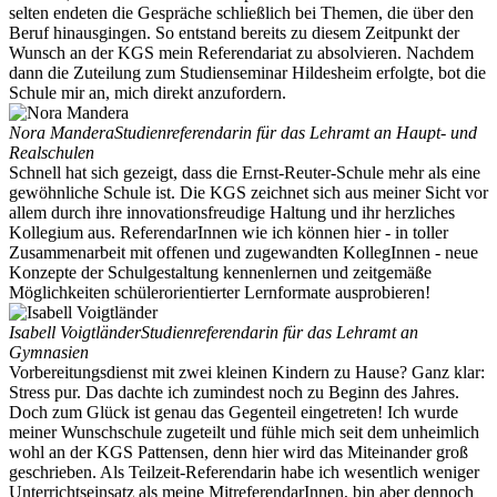
selten endeten die Gespräche schließlich bei Themen, die über den
Beruf hinausgingen. So entstand bereits zu diesem Zeitpunkt der
Wunsch an der KGS mein Referendariat zu absolvieren. Nachdem
dann die Zuteilung zum Studienseminar Hildesheim erfolgte, bot die
Schule mir an, mich direkt anzufordern.
Nora Mandera
Studienreferendarin für das Lehramt an Haupt- und
Realschulen
Schnell hat sich gezeigt, dass die Ernst-Reuter-Schule mehr als eine
gewöhnliche Schule ist. Die KGS zeichnet sich aus meiner Sicht vor
allem durch ihre innovationsfreudige Haltung und ihr herzliches
Kollegium aus. ReferendarInnen wie ich können hier - in toller
Zusammenarbeit mit offenen und zugewandten KollegInnen - neue
Konzepte der Schulgestaltung kennenlernen und zeitgemäße
Möglichkeiten schülerorientierter Lernformate ausprobieren!
Isabell Voigtländer
Studienreferendarin für das Lehramt an
Gymnasien
Vorbereitungsdienst mit zwei kleinen Kindern zu Hause? Ganz klar:
Stress pur. Das dachte ich zumindest noch zu Beginn des Jahres.
Doch zum Glück ist genau das Gegenteil eingetreten! Ich wurde
meiner Wunschschule zugeteilt und fühle mich seit dem unheimlich
wohl an der KGS Pattensen, denn hier wird das Miteinander groß
geschrieben. Als Teilzeit-Referendarin habe ich wesentlich weniger
Unterrichtseinsatz als meine MitreferendarInnen, bin aber dennoch