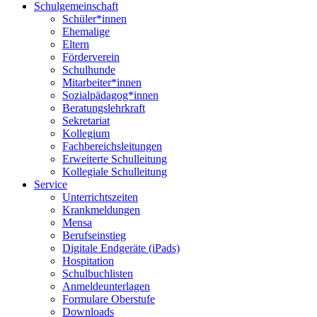
Schulgemeinschaft
Schüler*innen
Ehemalige
Eltern
Förderverein
Schulhunde
Mitarbeiter*innen
Sozialpädagog*innen
Beratungslehrkraft
Sekretariat
Kollegium
Fachbereichsleitungen
Erweiterte Schulleitung
Kollegiale Schulleitung
Service
Unterrichtszeiten
Krankmeldungen
Mensa
Berufseinstieg
Digitale Endgeräte (iPads)
Hospitation
Schulbuchlisten
Anmeldeunterlagen
Formulare Oberstufe
Downloads