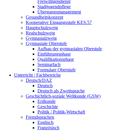
Freiwilligendienst
Stadtjugendpflege
Übergangsmanagement
Gesundheitskonzept
Kooperative Eingangsstufe KES.57
Hauptschulzweig
Realschulzweig
Gymnasialzweig
Gymnasiale Oberstufe
Aufbau der gymnasialen Oberstufe
Einführungsphase
Qualifikationsphase
Seminarfach
Formulare Oberstufe
Unterricht / Fachbereiche
Deutsch/DAZ
Deutsch
Deutsch als Zweitsprache
Geschichtlich-soziale Weltkunde (GSW)
Erdkunde
Geschichte
Politik / Politik-Wirtschaft
Fremdsprachen
Englisch
Französisch