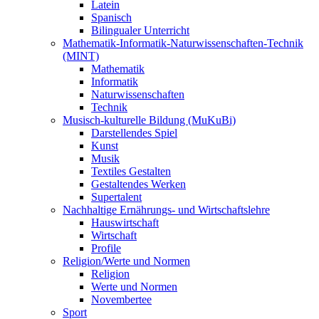
Latein
Spanisch
Bilingualer Unterricht
Mathematik-Informatik-Naturwissenschaften-Technik
(MINT)
Mathematik
Informatik
Naturwissenschaften
Technik
Musisch-kulturelle Bildung (MuKuBi)
Darstellendes Spiel
Kunst
Musik
Textiles Gestalten
Gestaltendes Werken
Supertalent
Nachhaltige Ernährungs- und Wirtschaftslehre
Hauswirtschaft
Wirtschaft
Profile
Religion/Werte und Normen
Religion
Werte und Normen
Novembertee
Sport