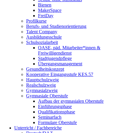
Bienen
MakerSpace
FreiDay
Profilkurse
Berufs- und Studienorientierung
Talent Company
Ausbildungsschule
Schulsozialarbeit
OASE, päd. Mitarbeiter*innen &
Freiwilligendienst
Stadtjugendpflege
Übergangsmanagement
Gesundheitskonzept
Kooperative Eingangsstufe KES.57
Hauptschulzweig
Realschulzweig
Gymnasialzweig
Gymnasiale Oberstufe
Aufbau der gymnasialen Oberstufe
Einführungsphase
Qualifikationsphase
Seminarfach
Formulare Oberstufe
Unterricht / Fachbereiche