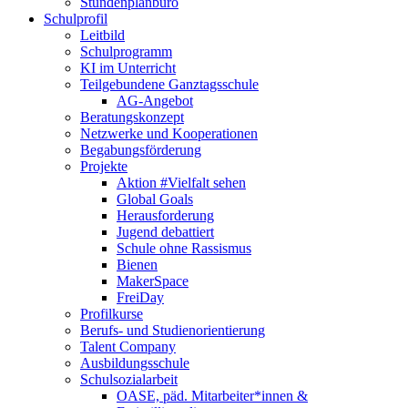
Stundenplanbüro
Schulprofil
Leitbild
Schulprogramm
KI im Unterricht
Teilgebundene Ganztagsschule
AG-Angebot
Beratungskonzept
Netzwerke und Kooperationen
Begabungsförderung
Projekte
Aktion #Vielfalt sehen
Global Goals
Herausforderung
Jugend debattiert
Schule ohne Rassismus
Bienen
MakerSpace
FreiDay
Profilkurse
Berufs- und Studienorientierung
Talent Company
Ausbildungsschule
Schulsozialarbeit
OASE, päd. Mitarbeiter*innen &