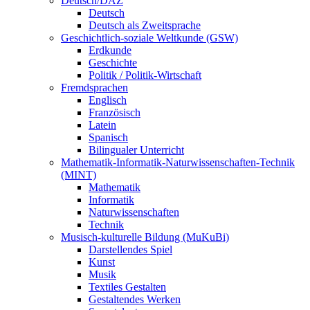
Deutsch/DAZ
Deutsch
Deutsch als Zweitsprache
Geschichtlich-soziale Weltkunde (GSW)
Erdkunde
Geschichte
Politik / Politik-Wirtschaft
Fremdsprachen
Englisch
Französisch
Latein
Spanisch
Bilingualer Unterricht
Mathematik-Informatik-Naturwissenschaften-Technik
(MINT)
Mathematik
Informatik
Naturwissenschaften
Technik
Musisch-kulturelle Bildung (MuKuBi)
Darstellendes Spiel
Kunst
Musik
Textiles Gestalten
Gestaltendes Werken