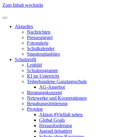
Zum Inhalt wechseln
Aktuelles
Nachrichten
Pressespiegel
Fotogalerie
Schulkalender
Stundenplanbüro
Schulprofil
Leitbild
Schulprogramm
KI im Unterricht
Teilgebundene Ganztagsschule
AG-Angebot
Beratungskonzept
Netzwerke und Kooperationen
Begabungsförderung
Projekte
Aktion #Vielfalt sehen
Global Goals
Herausforderung
Jugend debattiert
Schule ohne Rassismus