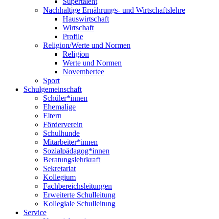
Supertalent
Nachhaltige Ernährungs- und Wirtschaftslehre
Hauswirtschaft
Wirtschaft
Profile
Religion/Werte und Normen
Religion
Werte und Normen
Novembertee
Sport
Schulgemeinschaft
Schüler*innen
Ehemalige
Eltern
Förderverein
Schulhunde
Mitarbeiter*innen
Sozialpädagog*innen
Beratungslehrkraft
Sekretariat
Kollegium
Fachbereichsleitungen
Erweiterte Schulleitung
Kollegiale Schulleitung
Service