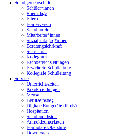
Schulgemeinschaft
Schüler*innen
Ehemalige
Eltern
Förderverein
Schulhunde
Mitarbeiter*innen
Sozialpädagog*innen
Beratungslehrkraft
Sekretariat
Kollegium
Fachbereichsleitungen
Erweiterte Schulleitung
Kollegiale Schulleitung
Service
Unterrichtszeiten
Krankmeldungen
Mensa
Berufseinstieg
Digitale Endgeräte (iPads)
Hospitation
Schulbuchlisten
Anmeldeunterlagen
Formulare Oberstufe
Downloads