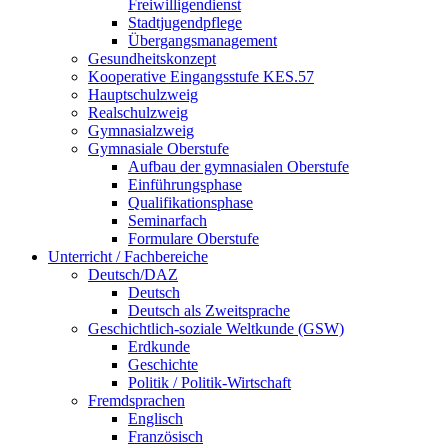
Freiwilligendienst
Stadtjugendpflege
Übergangsmanagement
Gesundheitskonzept
Kooperative Eingangsstufe KES.57
Hauptschulzweig
Realschulzweig
Gymnasialzweig
Gymnasiale Oberstufe
Aufbau der gymnasialen Oberstufe
Einführungsphase
Qualifikationsphase
Seminarfach
Formulare Oberstufe
Unterricht / Fachbereiche
Deutsch/DAZ
Deutsch
Deutsch als Zweitsprache
Geschichtlich-soziale Weltkunde (GSW)
Erdkunde
Geschichte
Politik / Politik-Wirtschaft
Fremdsprachen
Englisch
Französisch