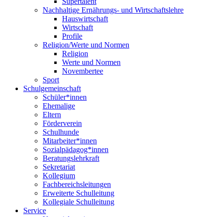
Supertalent
Nachhaltige Ernährungs- und Wirtschaftslehre
Hauswirtschaft
Wirtschaft
Profile
Religion/Werte und Normen
Religion
Werte und Normen
Novembertee
Sport
Schulgemeinschaft
Schüler*innen
Ehemalige
Eltern
Förderverein
Schulhunde
Mitarbeiter*innen
Sozialpädagog*innen
Beratungslehrkraft
Sekretariat
Kollegium
Fachbereichsleitungen
Erweiterte Schulleitung
Kollegiale Schulleitung
Service