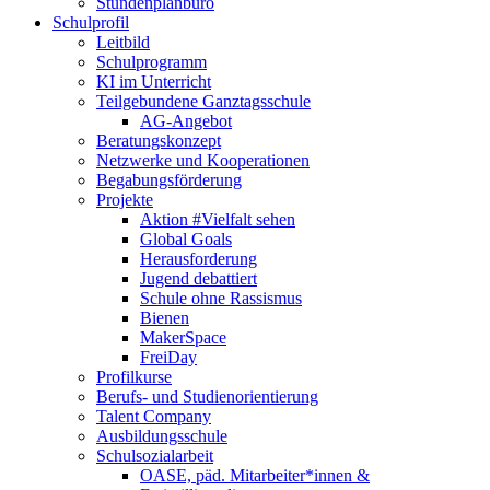
Stundenplanbüro
Schulprofil
Leitbild
Schulprogramm
KI im Unterricht
Teilgebundene Ganztagsschule
AG-Angebot
Beratungskonzept
Netzwerke und Kooperationen
Begabungsförderung
Projekte
Aktion #Vielfalt sehen
Global Goals
Herausforderung
Jugend debattiert
Schule ohne Rassismus
Bienen
MakerSpace
FreiDay
Profilkurse
Berufs- und Studienorientierung
Talent Company
Ausbildungsschule
Schulsozialarbeit
OASE, päd. Mitarbeiter*innen &