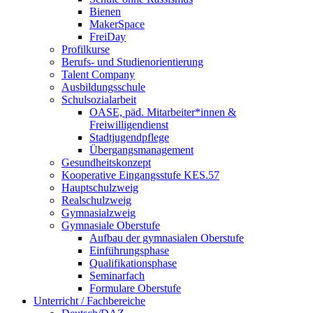
Bienen
MakerSpace
FreiDay
Profilkurse
Berufs- und Studienorientierung
Talent Company
Ausbildungsschule
Schulsozialarbeit
OASE, päd. Mitarbeiter*innen &
Freiwilligendienst
Stadtjugendpflege
Übergangsmanagement
Gesundheitskonzept
Kooperative Eingangsstufe KES.57
Hauptschulzweig
Realschulzweig
Gymnasialzweig
Gymnasiale Oberstufe
Aufbau der gymnasialen Oberstufe
Einführungsphase
Qualifikationsphase
Seminarfach
Formulare Oberstufe
Unterricht / Fachbereiche