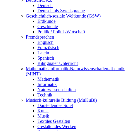
Deutsch/DAZ
Deutsch
Deutsch als Zweitsprache
Geschichtlich-soziale Weltkunde (GSW)
Erdkunde
Geschichte
Politik / Politik-Wirtschaft
Fremdsprachen
Englisch
Französisch
Latein
Spanisch
Bilingualer Unterricht
Mathematik-Informatik-Naturwissenschaften-Technik
(MINT)
Mathematik
Informatik
Naturwissenschaften
Technik
Musisch-kulturelle Bildung (MuKuBi)
Darstellendes Spiel
Kunst
Musik
Textiles Gestalten
Gestaltendes Werken