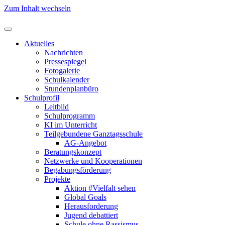
Zum Inhalt wechseln
Aktuelles
Nachrichten
Pressespiegel
Fotogalerie
Schulkalender
Stundenplanbüro
Schulprofil
Leitbild
Schulprogramm
KI im Unterricht
Teilgebundene Ganztagsschule
AG-Angebot
Beratungskonzept
Netzwerke und Kooperationen
Begabungsförderung
Projekte
Aktion #Vielfalt sehen
Global Goals
Herausforderung
Jugend debattiert
Schule ohne Rassismus