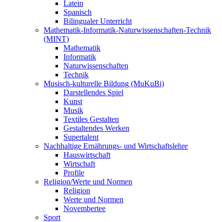
Latein
Spanisch
Bilingualer Unterricht
Mathematik-Informatik-Naturwissenschaften-Technik
(MINT)
Mathematik
Informatik
Naturwissenschaften
Technik
Musisch-kulturelle Bildung (MuKuBi)
Darstellendes Spiel
Kunst
Musik
Textiles Gestalten
Gestaltendes Werken
Supertalent
Nachhaltige Ernährungs- und Wirtschaftslehre
Hauswirtschaft
Wirtschaft
Profile
Religion/Werte und Normen
Religion
Werte und Normen
Novembertee
Sport