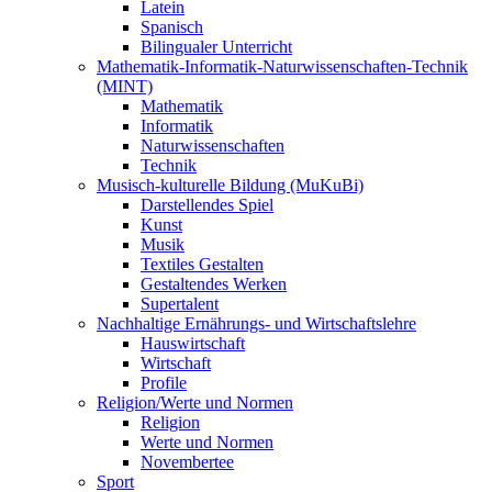
Latein
Spanisch
Bilingualer Unterricht
Mathematik-Informatik-Naturwissenschaften-Technik
(MINT)
Mathematik
Informatik
Naturwissenschaften
Technik
Musisch-kulturelle Bildung (MuKuBi)
Darstellendes Spiel
Kunst
Musik
Textiles Gestalten
Gestaltendes Werken
Supertalent
Nachhaltige Ernährungs- und Wirtschaftslehre
Hauswirtschaft
Wirtschaft
Profile
Religion/Werte und Normen
Religion
Werte und Normen
Novembertee
Sport