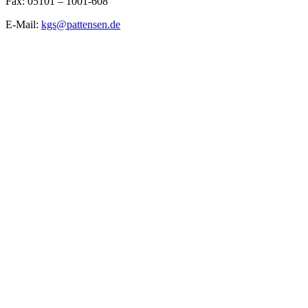
Fax: 05101 – 1001-608
E-Mail:
kgs@pattensen.de