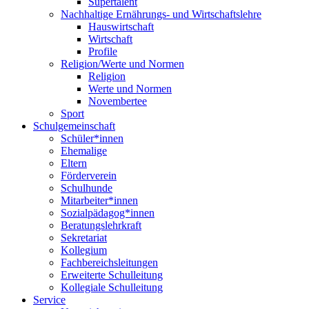
Supertalent
Nachhaltige Ernährungs- und Wirtschaftslehre
Hauswirtschaft
Wirtschaft
Profile
Religion/Werte und Normen
Religion
Werte und Normen
Novembertee
Sport
Schulgemeinschaft
Schüler*innen
Ehemalige
Eltern
Förderverein
Schulhunde
Mitarbeiter*innen
Sozialpädagog*innen
Beratungslehrkraft
Sekretariat
Kollegium
Fachbereichsleitungen
Erweiterte Schulleitung
Kollegiale Schulleitung
Service