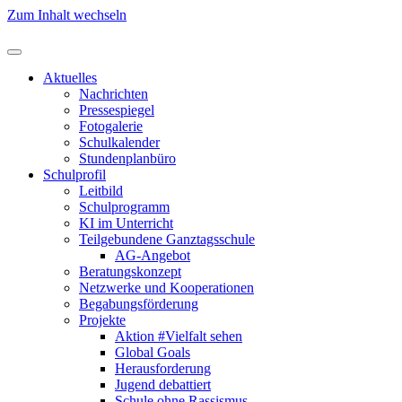
Zum Inhalt wechseln
Aktuelles
Nachrichten
Pressespiegel
Fotogalerie
Schulkalender
Stundenplanbüro
Schulprofil
Leitbild
Schulprogramm
KI im Unterricht
Teilgebundene Ganztagsschule
AG-Angebot
Beratungskonzept
Netzwerke und Kooperationen
Begabungsförderung
Projekte
Aktion #Vielfalt sehen
Global Goals
Herausforderung
Jugend debattiert
Schule ohne Rassismus