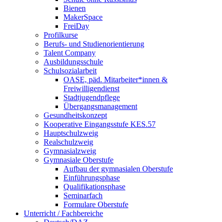
Bienen
MakerSpace
FreiDay
Profilkurse
Berufs- und Studienorientierung
Talent Company
Ausbildungsschule
Schulsozialarbeit
OASE, päd. Mitarbeiter*innen &
Freiwilligendienst
Stadtjugendpflege
Übergangsmanagement
Gesundheitskonzept
Kooperative Eingangsstufe KES.57
Hauptschulzweig
Realschulzweig
Gymnasialzweig
Gymnasiale Oberstufe
Aufbau der gymnasialen Oberstufe
Einführungsphase
Qualifikationsphase
Seminarfach
Formulare Oberstufe
Unterricht / Fachbereiche