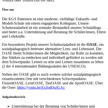
Vollzeit oder Teilzeit (für ein Jahr).
Über uns
Die KGS Pattensen ist eine moderne, vielfältige Zukunfts- und
Modell-Schule mit einem engagierten Kollegium. Unsere
Schulsozialarbeit ist ein zentraler Bestandteil unseres Schulalltags
und bietet u.a. Unterstützung und Beratung für Schüler/innen, Eltern
und Lehrkräfte.
Ein besonderes Projekt unserer Schulsozialarbeit ist die
OASE
, ein
sozialpädagogisch betreuter alternativer Lern- und Lebensort. Die
OASE bietet Schüler/innen die Möglichkeit, zur Ruhe zu kommen,
ihre Stärken zu entdecken und individuell gefördert zu werden mit
dem Schwerpunkt: Lernen zu sein und Lernen zusammen zu leben
(2 der 4 internationalen Bildungssäulen der UNESCO).
Neben der OASE gibt es noch weitere solcher sozialpädagogisch
verantworteten Orte mit verschiedenen Schwerpunkten:
FreizeitOASE, LernOASE, TierOASE und die SportOASE. Über
die Oase:
https://youtu.be/ExJodQqJGAc
Aufgabenbereich
Unterstützung bei der Beratung von Schüler/innen und