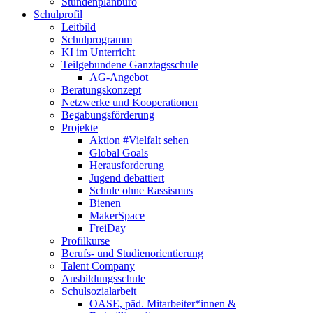
Stundenplanbüro
Schulprofil
Leitbild
Schulprogramm
KI im Unterricht
Teilgebundene Ganztagsschule
AG-Angebot
Beratungskonzept
Netzwerke und Kooperationen
Begabungsförderung
Projekte
Aktion #Vielfalt sehen
Global Goals
Herausforderung
Jugend debattiert
Schule ohne Rassismus
Bienen
MakerSpace
FreiDay
Profilkurse
Berufs- und Studienorientierung
Talent Company
Ausbildungsschule
Schulsozialarbeit
OASE, päd. Mitarbeiter*innen &