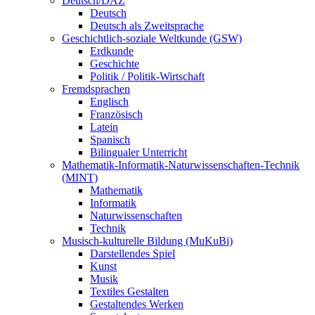
Deutsch/DAZ
Deutsch
Deutsch als Zweitsprache
Geschichtlich-soziale Weltkunde (GSW)
Erdkunde
Geschichte
Politik / Politik-Wirtschaft
Fremdsprachen
Englisch
Französisch
Latein
Spanisch
Bilingualer Unterricht
Mathematik-Informatik-Naturwissenschaften-Technik
(MINT)
Mathematik
Informatik
Naturwissenschaften
Technik
Musisch-kulturelle Bildung (MuKuBi)
Darstellendes Spiel
Kunst
Musik
Textiles Gestalten
Gestaltendes Werken