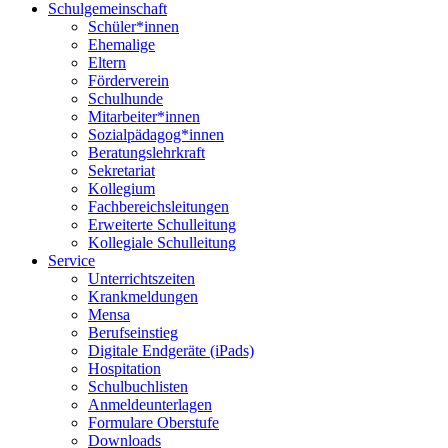
Schulgemeinschaft
Schüler*innen
Ehemalige
Eltern
Förderverein
Schulhunde
Mitarbeiter*innen
Sozialpädagog*innen
Beratungslehrkraft
Sekretariat
Kollegium
Fachbereichsleitungen
Erweiterte Schulleitung
Kollegiale Schulleitung
Service
Unterrichtszeiten
Krankmeldungen
Mensa
Berufseinstieg
Digitale Endgeräte (iPads)
Hospitation
Schulbuchlisten
Anmeldeunterlagen
Formulare Oberstufe
Downloads