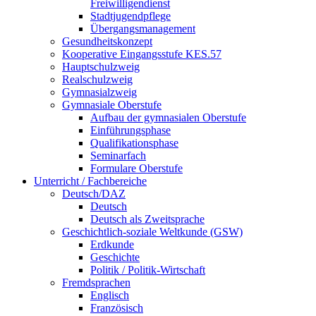
Freiwilligendienst
Stadtjugendpflege
Übergangsmanagement
Gesundheitskonzept
Kooperative Eingangsstufe KES.57
Hauptschulzweig
Realschulzweig
Gymnasialzweig
Gymnasiale Oberstufe
Aufbau der gymnasialen Oberstufe
Einführungsphase
Qualifikationsphase
Seminarfach
Formulare Oberstufe
Unterricht / Fachbereiche
Deutsch/DAZ
Deutsch
Deutsch als Zweitsprache
Geschichtlich-soziale Weltkunde (GSW)
Erdkunde
Geschichte
Politik / Politik-Wirtschaft
Fremdsprachen
Englisch
Französisch