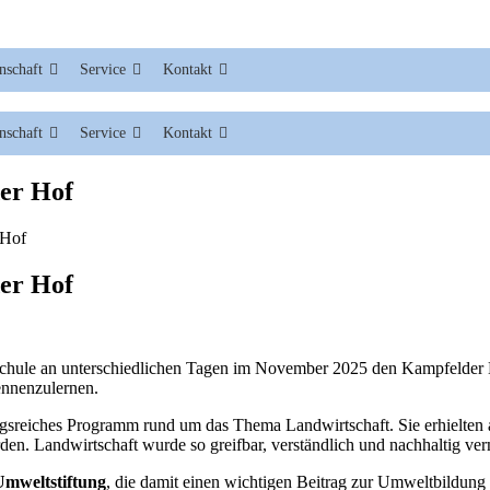
nschaft
Service
Kontakt
nschaft
Service
Kontakt
er Hof
 Hof
er Hof
Schule an unterschiedlichen Tagen im November 2025 den Kampfelder 
ennenzulernen.
sreiches Programm rund um das Thema Landwirtschaft. Sie erhielten a
n. Landwirtschaft wurde so greifbar, verständlich und nachhaltig verm
Umweltstiftung
, die damit einen wichtigen Beitrag zur Umweltbildung 