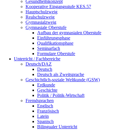
Gesundheitskonzept
Kooperative Eingangsstufe KES.57
Hauptschulzweig
Realschulzweig
Gymnasialzweig
Gymnasiale Oberstufe
Aufbau der gymnasialen Oberstufe
Einführungsphase
Qualifikationsphase
Seminarfach
Formulare Oberstufe
Unterricht / Fachbereiche
Deutsch/DAZ
Deutsch
Deutsch als Zweitsprache
Geschichtlich-soziale Weltkunde (GSW)
Erdkunde
Geschichte
Politik / Politik-Wirtschaft
Fremdsprachen
Englisch
Französisch
Latein
Spanisch
Bilingualer Unterricht