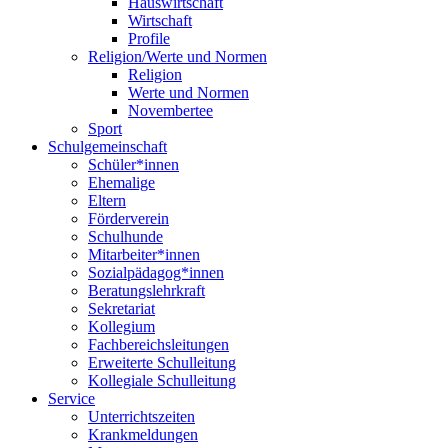
Hauswirtschaft
Wirtschaft
Profile
Religion/Werte und Normen
Religion
Werte und Normen
Novembertee
Sport
Schulgemeinschaft
Schüler*innen
Ehemalige
Eltern
Förderverein
Schulhunde
Mitarbeiter*innen
Sozialpädagog*innen
Beratungslehrkraft
Sekretariat
Kollegium
Fachbereichsleitungen
Erweiterte Schulleitung
Kollegiale Schulleitung
Service
Unterrichtszeiten
Krankmeldungen