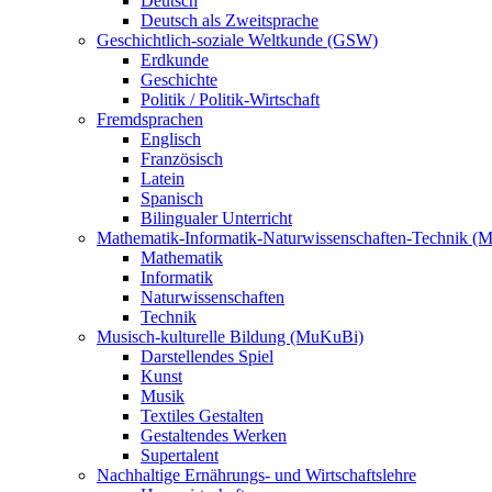
Deutsch
Deutsch als Zweitsprache
Geschichtlich-soziale Weltkunde (GSW)
Erdkunde
Geschichte
Politik / Politik-Wirtschaft
Fremdsprachen
Englisch
Französisch
Latein
Spanisch
Bilingualer Unterricht
Mathematik-Informatik-Naturwissenschaften-Technik (
Mathematik
Informatik
Naturwissenschaften
Technik
Musisch-kulturelle Bildung (MuKuBi)
Darstellendes Spiel
Kunst
Musik
Textiles Gestalten
Gestaltendes Werken
Supertalent
Nachhaltige Ernährungs- und Wirtschaftslehre