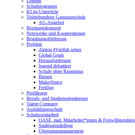
Leitbild
Schulprogramm
KI im Unterricht
Teilgebundene Ganztagsschule
AG-Angebot
Beratungskonzept
Netzwerke und Kooperationen
Begabungsförderung
Projekte
Aktion #Vielfalt sehen
Global Goals
Herausforderung
Jugend debattiert
Schule ohne Rassismus
Bienen
MakerSpace
FreiDay
Profilkurse
Berufs- und Studienorientierung
Talent Company
Ausbildungsschule
Schulsozialarbeit
OASE, päd. Mitarbeiter*innen & Freiwilligendien
Stadtjugendpflege
Übergangsmanagement