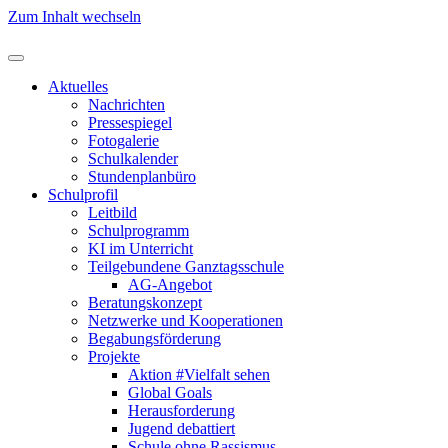
Zum Inhalt wechseln
Aktuelles
Nachrichten
Pressespiegel
Fotogalerie
Schulkalender
Stundenplanbüro
Schulprofil
Leitbild
Schulprogramm
KI im Unterricht
Teilgebundene Ganztagsschule
AG-Angebot
Beratungskonzept
Netzwerke und Kooperationen
Begabungsförderung
Projekte
Aktion #Vielfalt sehen
Global Goals
Herausforderung
Jugend debattiert
Schule ohne Rassismus