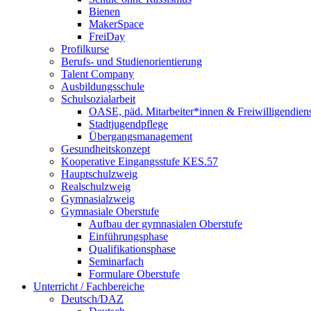
Bienen
MakerSpace
FreiDay
Profilkurse
Berufs- und Studienorientierung
Talent Company
Ausbildungsschule
Schulsozialarbeit
OASE, päd. Mitarbeiter*innen & Freiwilligendien
Stadtjugendpflege
Übergangsmanagement
Gesundheitskonzept
Kooperative Eingangsstufe KES.57
Hauptschulzweig
Realschulzweig
Gymnasialzweig
Gymnasiale Oberstufe
Aufbau der gymnasialen Oberstufe
Einführungsphase
Qualifikationsphase
Seminarfach
Formulare Oberstufe
Unterricht / Fachbereiche
Deutsch/DAZ