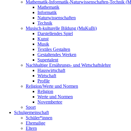
Mathematik-Informatik-Naturwissenschaften-Technik (
Mathematik
Informatik
Naturwissenschaften
Technik
Musisch-kulturelle Bildung (MuKuBi)
Darstellendes Spiel
Kunst
Musik
Textiles Gestalten
Gestaltendes Werken
Supertalent
Nachhaltige Ernährungs- und Wirtschaftslehre
Hauswirtschaft
Wirtschaft
Profile
Religion/Werte und Normen
Religion
Werte und Normen
Novembertee
Sport
Schulgemeinschaft
Schüler*innen
Ehemalige
Eltern