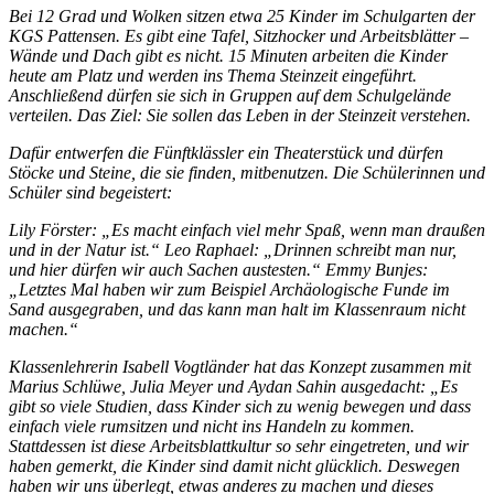
Bei 12 Grad und Wolken sitzen etwa 25 Kinder im Schulgarten der
KGS Pattensen. Es gibt eine Tafel, Sitzhocker und Arbeitsblätter –
Wände und Dach gibt es nicht. 15 Minuten arbeiten die Kinder
heute am Platz und werden ins Thema Steinzeit eingeführt.
Anschließend dürfen sie sich in Gruppen auf dem Schulgelände
verteilen. Das Ziel: Sie sollen das Leben in der Steinzeit verstehen.
Dafür entwerfen die Fünftklässler ein Theaterstück und dürfen
Stöcke und Steine, die sie finden, mitbenutzen. Die Schülerinnen und
Schüler sind begeistert:
Lily Förster: „Es macht einfach viel mehr Spaß, wenn man draußen
und in der Natur ist.“ Leo Raphael: „Drinnen schreibt man nur,
und hier dürfen wir auch Sachen austesten.“ Emmy Bunjes:
„Letztes Mal haben wir zum Beispiel Archäologische Funde im
Sand ausgegraben, und das kann man halt im Klassenraum nicht
machen.“
Klassenlehrerin Isabell Vogtländer hat das Konzept zusammen mit
Marius Schlüwe, Julia Meyer und Aydan Sahin ausgedacht: „Es
gibt so viele Studien, dass Kinder sich zu wenig bewegen und dass
einfach viele rumsitzen und nicht ins Handeln zu kommen.
Stattdessen ist diese Arbeitsblattkultur so sehr eingetreten, und wir
haben gemerkt, die Kinder sind damit nicht glücklich. Deswegen
haben wir uns überlegt, etwas anderes zu machen und dieses