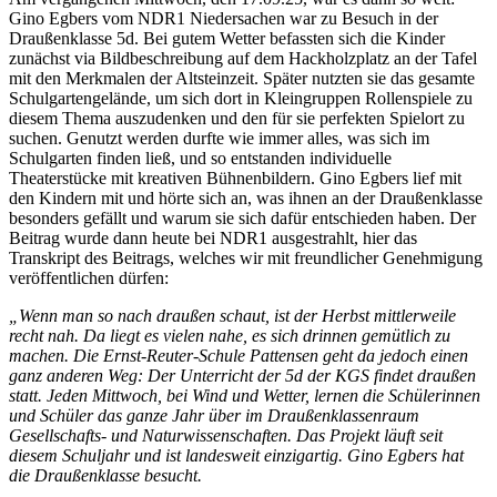
Gino Egbers vom NDR1 Niedersachen war zu Besuch in der
Draußenklasse 5d. Bei gutem Wetter befassten sich die Kinder
zunächst via Bildbeschreibung auf dem Hackholzplatz an der Tafel
mit den Merkmalen der Altsteinzeit. Später nutzten sie das gesamte
Schulgartengelände, um sich dort in Kleingruppen Rollenspiele zu
diesem Thema auszudenken und den für sie perfekten Spielort zu
suchen. Genutzt werden durfte wie immer alles, was sich im
Schulgarten finden ließ, und so entstanden individuelle
Theaterstücke mit kreativen Bühnenbildern. Gino Egbers lief mit
den Kindern mit und hörte sich an, was ihnen an der Draußenklasse
besonders gefällt und warum sie sich dafür entschieden haben. Der
Beitrag wurde dann heute bei NDR1 ausgestrahlt, hier das
Transkript des Beitrags, welches wir mit freundlicher Genehmigung
veröffentlichen dürfen:
„Wenn man so nach draußen schaut, ist der Herbst mittlerweile
recht nah. Da liegt es vielen nahe, es sich drinnen gemütlich zu
machen. Die Ernst-Reuter-Schule Pattensen geht da jedoch einen
ganz anderen Weg: Der Unterricht der 5d der KGS findet draußen
statt. Jeden Mittwoch, bei Wind und Wetter, lernen die Schülerinnen
und Schüler das ganze Jahr über im Draußenklassenraum
Gesellschafts- und Naturwissenschaften. Das Projekt läuft seit
diesem Schuljahr und ist landesweit einzigartig. Gino Egbers hat
die Draußenklasse besucht.