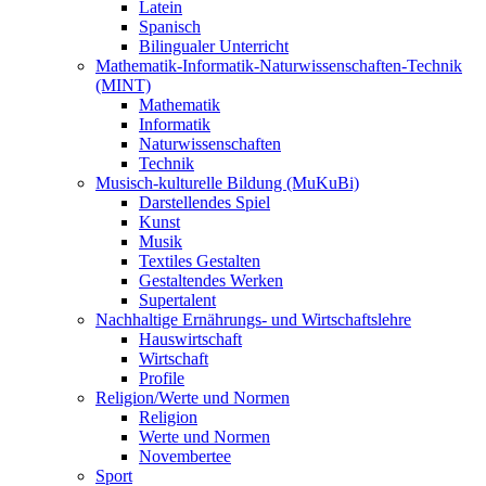
Latein
Spanisch
Bilingualer Unterricht
Mathematik-Informatik-Naturwissenschaften-Technik
(MINT)
Mathematik
Informatik
Naturwissenschaften
Technik
Musisch-kulturelle Bildung (MuKuBi)
Darstellendes Spiel
Kunst
Musik
Textiles Gestalten
Gestaltendes Werken
Supertalent
Nachhaltige Ernährungs- und Wirtschaftslehre
Hauswirtschaft
Wirtschaft
Profile
Religion/Werte und Normen
Religion
Werte und Normen
Novembertee
Sport