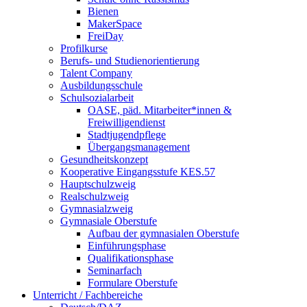
Bienen
MakerSpace
FreiDay
Profilkurse
Berufs- und Studienorientierung
Talent Company
Ausbildungsschule
Schulsozialarbeit
OASE, päd. Mitarbeiter*innen &
Freiwilligendienst
Stadtjugendpflege
Übergangsmanagement
Gesundheitskonzept
Kooperative Eingangsstufe KES.57
Hauptschulzweig
Realschulzweig
Gymnasialzweig
Gymnasiale Oberstufe
Aufbau der gymnasialen Oberstufe
Einführungsphase
Qualifikationsphase
Seminarfach
Formulare Oberstufe
Unterricht / Fachbereiche