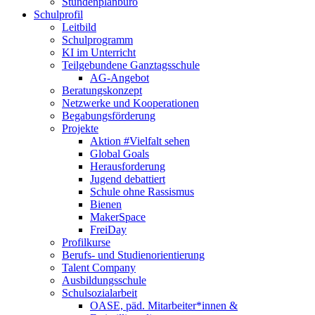
Stundenplanbüro
Schulprofil
Leitbild
Schulprogramm
KI im Unterricht
Teilgebundene Ganztagsschule
AG-Angebot
Beratungskonzept
Netzwerke und Kooperationen
Begabungsförderung
Projekte
Aktion #Vielfalt sehen
Global Goals
Herausforderung
Jugend debattiert
Schule ohne Rassismus
Bienen
MakerSpace
FreiDay
Profilkurse
Berufs- und Studienorientierung
Talent Company
Ausbildungsschule
Schulsozialarbeit
OASE, päd. Mitarbeiter*innen &