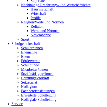
Supertalent
Nachhaltige Ernährungs- und Wirtschaftslehre
Hauswirtschaft
Wirtschaft
Profile
Religion/Werte und Normen
Religion
Werte und Normen
Novembertee
Sport
Schulgemeinschaft
Schüler*innen
Ehemalige
Eltern
Förderverein
Schulhunde
Mitarbeiter*innen
Sozialpädagog*innen
Beratungslehrkraft
Sekretariat
Kollegium
Fachbereichsleitungen
Erweiterte Schulleitung
Kollegiale Schulleitung
Service