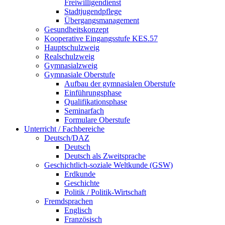
Freiwilligendienst
Stadtjugendpflege
Übergangsmanagement
Gesundheitskonzept
Kooperative Eingangsstufe KES.57
Hauptschulzweig
Realschulzweig
Gymnasialzweig
Gymnasiale Oberstufe
Aufbau der gymnasialen Oberstufe
Einführungsphase
Qualifikationsphase
Seminarfach
Formulare Oberstufe
Unterricht / Fachbereiche
Deutsch/DAZ
Deutsch
Deutsch als Zweitsprache
Geschichtlich-soziale Weltkunde (GSW)
Erdkunde
Geschichte
Politik / Politik-Wirtschaft
Fremdsprachen
Englisch
Französisch