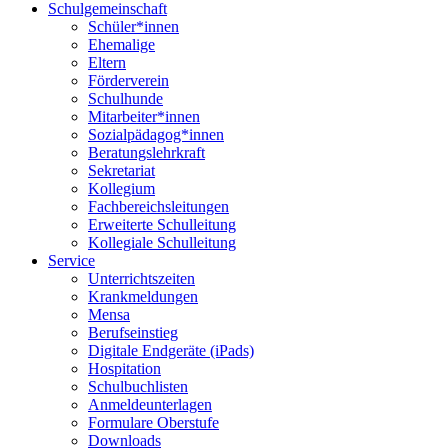
Schulgemeinschaft
Schüler*innen
Ehemalige
Eltern
Förderverein
Schulhunde
Mitarbeiter*innen
Sozialpädagog*innen
Beratungslehrkraft
Sekretariat
Kollegium
Fachbereichsleitungen
Erweiterte Schulleitung
Kollegiale Schulleitung
Service
Unterrichtszeiten
Krankmeldungen
Mensa
Berufseinstieg
Digitale Endgeräte (iPads)
Hospitation
Schulbuchlisten
Anmeldeunterlagen
Formulare Oberstufe
Downloads