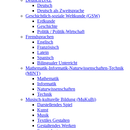
Deutsch/DAZ
Deutsch
Deutsch als Zweitsprache
Geschichtlich-soziale Weltkunde (GSW)
Erdkunde
Geschichte
Politik / Politik-Wirtschaft
Fremdsprachen
Englisch
Französisch
Latein
Spanisch
Bilingualer Unterricht
Mathematik-Informatik-Naturwissenschaften-Technik
(MINT)
Mathematik
Informatik
Naturwissenschaften
Technik
Musisch-kulturelle Bildung (MuKuBi)
Darstellendes Spiel
Kunst
Musik
Textiles Gestalten
Gestaltendes Werken