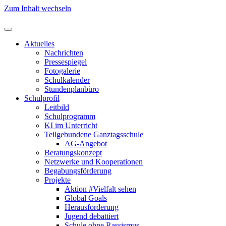
Zum Inhalt wechseln
Aktuelles
Nachrichten
Pressespiegel
Fotogalerie
Schulkalender
Stundenplanbüro
Schulprofil
Leitbild
Schulprogramm
KI im Unterricht
Teilgebundene Ganztagsschule
AG-Angebot
Beratungskonzept
Netzwerke und Kooperationen
Begabungsförderung
Projekte
Aktion #Vielfalt sehen
Global Goals
Herausforderung
Jugend debattiert
Schule ohne Rassismus