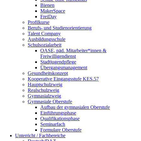
Bienen
MakerSpace
FreiDay
Profilkurse
Berufs- und Studienorientierung
Talent Company
Ausbildungsschule
Schulsozialarbeit
OASE, päd. Mitarbeiter*innen &
Freiwilligendienst
Stadtjugendpflege
Übergangsmanagement
Gesundheitskonzept
Kooperative Eingangsstufe KES.57
Hauptschulzweig
Realschulzweig
Gymnasialzweig
Gymnasiale Oberstufe
Aufbau der gymnasialen Oberstufe
Einführungsphase
Qualifikationsphase
Seminarfach
Formulare Oberstufe
Unterricht / Fachbereiche