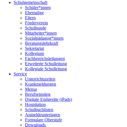
Schulgemeinschaft
Schüler*innen
Ehemalige
Eltern
Förderverein
Schulhunde
Mitarbeiter*innen
Sozialpädagog*innen
Beratungslehrkraft
Sekretariat
Kollegium
Fachbereichsleitungen
Erweiterte Schulleitung
Kollegiale Schulleitung
Service
Unterrichtszeiten
Krankmeldungen
Mensa
Berufseinstieg
Digitale Endgeräte (iPads)
Hospitation
Schulbuchlisten
Anmeldeunterlagen
Formulare Oberstufe
Downloads