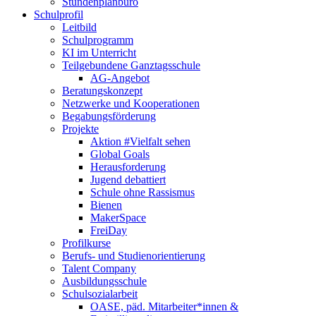
Stundenplanbüro
Schulprofil
Leitbild
Schulprogramm
KI im Unterricht
Teilgebundene Ganztagsschule
AG-Angebot
Beratungskonzept
Netzwerke und Kooperationen
Begabungsförderung
Projekte
Aktion #Vielfalt sehen
Global Goals
Herausforderung
Jugend debattiert
Schule ohne Rassismus
Bienen
MakerSpace
FreiDay
Profilkurse
Berufs- und Studienorientierung
Talent Company
Ausbildungsschule
Schulsozialarbeit
OASE, päd. Mitarbeiter*innen &