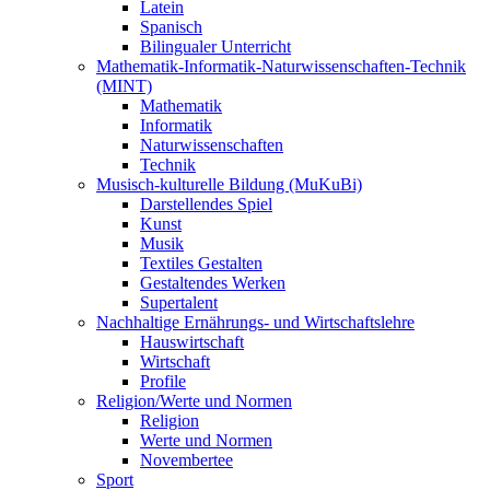
Latein
Spanisch
Bilingualer Unterricht
Mathematik-Informatik-Naturwissenschaften-Technik
(MINT)
Mathematik
Informatik
Naturwissenschaften
Technik
Musisch-kulturelle Bildung (MuKuBi)
Darstellendes Spiel
Kunst
Musik
Textiles Gestalten
Gestaltendes Werken
Supertalent
Nachhaltige Ernährungs- und Wirtschaftslehre
Hauswirtschaft
Wirtschaft
Profile
Religion/Werte und Normen
Religion
Werte und Normen
Novembertee
Sport