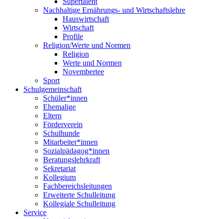
Supertalent
Nachhaltige Ernährungs- und Wirtschaftslehre
Hauswirtschaft
Wirtschaft
Profile
Religion/Werte und Normen
Religion
Werte und Normen
Novembertee
Sport
Schulgemeinschaft
Schüler*innen
Ehemalige
Eltern
Förderverein
Schulhunde
Mitarbeiter*innen
Sozialpädagog*innen
Beratungslehrkraft
Sekretariat
Kollegium
Fachbereichsleitungen
Erweiterte Schulleitung
Kollegiale Schulleitung
Service