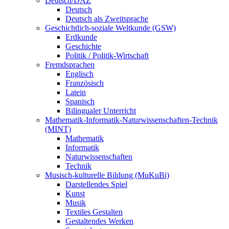
Deutsch/DAZ
Deutsch
Deutsch als Zweitsprache
Geschichtlich-soziale Weltkunde (GSW)
Erdkunde
Geschichte
Politik / Politik-Wirtschaft
Fremdsprachen
Englisch
Französisch
Latein
Spanisch
Bilingualer Unterricht
Mathematik-Informatik-Naturwissenschaften-Technik
(MINT)
Mathematik
Informatik
Naturwissenschaften
Technik
Musisch-kulturelle Bildung (MuKuBi)
Darstellendes Spiel
Kunst
Musik
Textiles Gestalten
Gestaltendes Werken