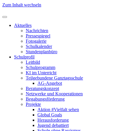
Zum Inhalt wechseln
Aktuelles
Nachrichten
Pressespiegel
Fotogalerie
Schulkalender
Stundenplanbüro
Schulprofil
Leitbild
Schulprogramm
KI im Unterricht
Teilgebundene Ganztagsschule
AG-Angebot
Beratungskonzept
Netzwerke und Kooperationen
Begabungsförderung
Projekte
Aktion #Vielfalt sehen
Global Goals
Herausforderung
Jugend debattiert
Schule ohne Rassismus