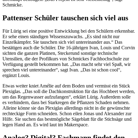
Schmicke.
Pattenser Schüler tauschen sich viel aus
Für Lürig sei eine positive Entwicklung bei den Schülern erkennbar.
Er sehe einen ständigen Wissenszuwachs. „Es sind nicht nur
Einzelkämpfer. Sie tauschen sich viel untereinander aus.“ Das
bestätigen auch die Schüler. Die 16-jährigen Ivan, Louis und Corvin
sichten die ganzen Platinen, Steckerund sonstige technische
Utensilien, die der Profilkurs von Schmickes Fachhochschule zur
Verfügung gestellt bekommen hat. „Das macht sehr viel Spaß, wir
sprechen viel untereinander“, sagt Ivan. „Das ist schon cool“,
ergänzt Louis.
Etwas weiter kniet Amélie auf dem Boden und vermisst ein Stück
Plexiglas. „Das soll die Dachkonstruktion für das Hochbeet werden,
um das Regenwasser aufzufangen“, erklärt Lürig. Außerdem solle
es verhindern, dass bei Starkregen die Pflanzen Schaden nehmen.
Alleine könne sie das Plexiglas allerdings nicht in die gewünschte
rechteckige Form schneiden. Schon eilen Jonas und Alexander zur
Hilfe. Sie suchen das bestmögliche Sägeblatt für die Stichsäge und
legen Hand an. Es wird laut im Makerspace.
Analog? Digital? Fachmann findet den