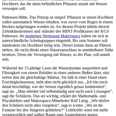
Hochbeet, das die darin befindlichen Pflanzen autark mit Wasser
versorgen soll.
Pattensen-Mitte.
Das Prinzip ist simpel: Pflanzen in einem Hochbeet
sollen automatisch Wasser erhalten, was zuvor vom Regen in einem
Becken aufgefangen worden ist. An diesem Projekt tüfteln derzeit
Zehntklässlerinnen und -klässler des MINT-Profilkurses der KGS
Pattensen. Im
modernen Werkraum Makerspace
haben sie sich in
unterschiedliche Arbeitsgruppen eingeteilt. Bis zum Sommer soll
mindestens ein Hochbeet fertig sein. Dieses könne dann an Plätzen
stehen, die nicht direkt einen Wasseranschluss in unmittelbarer Nähe
besitzen. Denn die Versorgung mit Wasser, so der Plan, soll autark
sein.
Während der 15-jährige Lasse die Wasserpumpe ausprobiert und
Flüssigkeit von einem Behälter in einen anderen fließen lässt, sitzt
neben ihm die gleichaltrige Malena. Sie hält in einer Hand einen
Feuchtigkeitssensor, sieht aber nicht glücklich aus. „Ich bin noch
damit beschäftigt, wie der Sensor eigentlich genau funktioniert“,
sagt sie. „Man arbeitet viel selbstständig und sucht nach Lösungen“,
sagt die Schülerin. Das sei wichtig, erklärt der Mathematik- und
Physiklehrer und Makerspace-Mitarbeiter Ralf Lürig. „Wir dürfen
den Schülern nicht alles vorgeben“, sagt er weiter. „Wo ist die
Fantasie bei den Jüngeren geblieben?“ Lehrkräfte seien mit dafür
verantwortlich und sollten Raum zum Ausprobieren lassen.