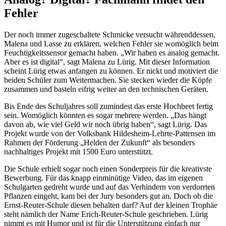
Fehler
Der noch immer zugeschaltete Schmicke versucht währenddessen,
Malena und Lasse zu erklären, welchen Fehler sie womöglich beim
Feuchtigkeitssensor gemacht haben. „Wir haben es analog gemacht.
Aber es ist digital“, sagt Malena zu Lürig. Mit dieser Information
scheint Lürig etwas anfangen zu können. Er nickt und motiviert die
beiden Schüler zum Weitermachen. Sie stecken wieder die Köpfe
zusammen und basteln eifrig weiter an den technischen Geräten.
Bis Ende des Schuljahres soll zumindest das erste Hochbeet fertig
sein. Womöglich könnten es sogar mehrere werden. „Das hängt
davon ab, wie viel Geld wir noch übrig haben“, sagt Lürig. Das
Projekt wurde von der Volksbank Hildesheim-Lehrte-Pattensen im
Rahmen der Förderung „Helden der Zukunft“ als besonders
nachhaltiges Projekt mit 1500 Euro unterstützt.
Die Schule erhielt sogar noch einen Sonderpreis für die kreativste
Bewerbung. Für das knapp einminütige Video, das im eigenen
Schulgarten gedreht wurde und auf das Verhindern von verdorrten
Pflanzen eingeht, kam bei der Jury besonders gut an. Doch ob die
Ernst-Reuter-Schule diesen behalten darf? Auf der kleinen Trophäe
steht nämlich der Name Erich-Reuter-Schule geschrieben. Lürig
nimmt es mit Humor und ist für die Unterstützung einfach nur