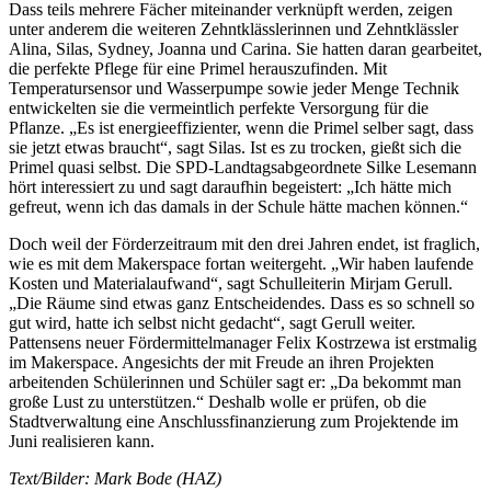
Dass teils mehrere Fächer miteinander verknüpft werden, zeigen
unter anderem die weiteren Zehntklässlerinnen und Zehntklässler
Alina, Silas, Sydney, Joanna und Carina. Sie hatten daran gearbeitet,
die perfekte Pflege für eine Primel herauszufinden. Mit
Temperatursensor und Wasserpumpe sowie jeder Menge Technik
entwickelten sie die vermeintlich perfekte Versorgung für die
Pflanze. „Es ist energieeffizienter, wenn die Primel selber sagt, dass
sie jetzt etwas braucht“, sagt Silas. Ist es zu trocken, gießt sich die
Primel quasi selbst. Die SPD-Landtagsabgeordnete Silke Lesemann
hört interessiert zu und sagt daraufhin begeistert: „Ich hätte mich
gefreut, wenn ich das damals in der Schule hätte machen können.“
Doch weil der Förderzeitraum mit den drei Jahren endet, ist fraglich,
wie es mit dem Makerspace fortan weitergeht. „Wir haben laufende
Kosten und Materialaufwand“, sagt Schulleiterin Mirjam Gerull.
„Die Räume sind etwas ganz Entscheidendes. Dass es so schnell so
gut wird, hatte ich selbst nicht gedacht“, sagt Gerull weiter.
Pattensens neuer Fördermittelmanager Felix Kostrzewa ist erstmalig
im Makerspace. Angesichts der mit Freude an ihren Projekten
arbeitenden Schülerinnen und Schüler sagt er: „Da bekommt man
große Lust zu unterstützen.“ Deshalb wolle er prüfen, ob die
Stadtverwaltung eine Anschlussfinanzierung zum Projektende im
Juni realisieren kann.
Text/Bilder: Mark Bode (HAZ)