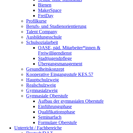
Bienen
MakerSpace
FreiDay
Profilkurse
Berufs- und Studienorientierung
Talent Company
Ausbildungsschule
Schulsozialarbeit
OASE, päd. Mitarbeiter*innen &
Freiwilligendienst
Stadtjugendpflege
Übergangsmanagement
Gesundheitskonzept
Kooperative Eingangsstufe KES.57
Hauptschulzweig
Realschulzweig
Gymnasialzweig
Gymnasiale Oberstufe
Aufbau der gymnasialen Oberstufe
Einführungsphase
Qualifikationsphase
Seminarfach
Formulare Oberstufe
Unterricht / Fachbereiche