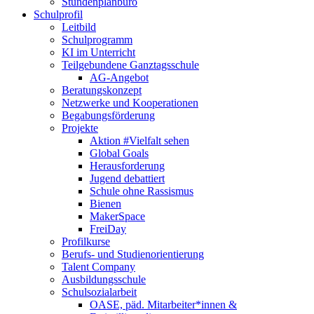
Stundenplanbüro
Schulprofil
Leitbild
Schulprogramm
KI im Unterricht
Teilgebundene Ganztagsschule
AG-Angebot
Beratungskonzept
Netzwerke und Kooperationen
Begabungsförderung
Projekte
Aktion #Vielfalt sehen
Global Goals
Herausforderung
Jugend debattiert
Schule ohne Rassismus
Bienen
MakerSpace
FreiDay
Profilkurse
Berufs- und Studienorientierung
Talent Company
Ausbildungsschule
Schulsozialarbeit
OASE, päd. Mitarbeiter*innen &