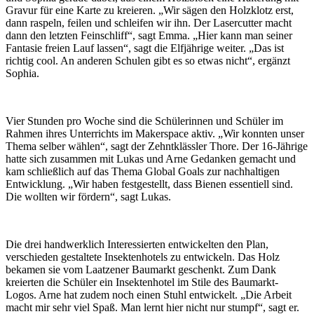
Gravur für eine Karte zu kreieren. „Wir sägen den Holzklotz erst,
dann raspeln, feilen und schleifen wir ihn. Der Lasercutter macht
dann den letzten Feinschliff“, sagt Emma. „Hier kann man seiner
Fantasie freien Lauf lassen“, sagt die Elfjährige weiter. „Das ist
richtig cool. An anderen Schulen gibt es so etwas nicht“, ergänzt
Sophia.
Vier Stunden pro Woche sind die Schülerinnen und Schüler im
Rahmen ihres Unterrichts im Makerspace aktiv. „Wir konnten unser
Thema selber wählen“, sagt der Zehntklässler Thore. Der 16-Jährige
hatte sich zusammen mit Lukas und Arne Gedanken gemacht und
kam schließlich auf das Thema Global Goals zur nachhaltigen
Entwicklung. „Wir haben festgestellt, dass Bienen essentiell sind.
Die wollten wir fördern“, sagt Lukas.
Die drei handwerklich Interessierten entwickelten den Plan,
verschieden gestaltete Insektenhotels zu entwickeln. Das Holz
bekamen sie vom Laatzener Baumarkt geschenkt. Zum Dank
kreierten die Schüler ein Insektenhotel im Stile des Baumarkt-
Logos. Arne hat zudem noch einen Stuhl entwickelt. „Die Arbeit
macht mir sehr viel Spaß. Man lernt hier nicht nur stumpf“, sagt er.