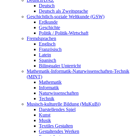
Deutsch/DAZ
Deutsch
Deutsch als Zweitsprache
Geschichtlich-soziale Weltkunde (GSW)
Erdkunde
Geschichte
Politik / Politik-Wirtschaft
Fremdsprachen
Englisch
Französisch
Latein
Spanisch
Bilingualer Unterricht
Mathematik-Informatik-Naturwissenschaften-Technik
(MINT)
Mathematik
Informatik
Naturwissenschaften
Technik
Musisch-kulturelle Bildung (MuKuBi)
Darstellendes Spiel
Kunst
Musik
Textiles Gestalten
Gestaltendes Werken