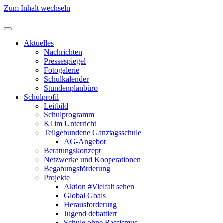
Zum Inhalt wechseln
Aktuelles
Nachrichten
Pressespiegel
Fotogalerie
Schulkalender
Stundenplanbüro
Schulprofil
Leitbild
Schulprogramm
KI im Unterricht
Teilgebundene Ganztagsschule
AG-Angebot
Beratungskonzept
Netzwerke und Kooperationen
Begabungsförderung
Projekte
Aktion #Vielfalt sehen
Global Goals
Herausforderung
Jugend debattiert
Schule ohne Rassismus