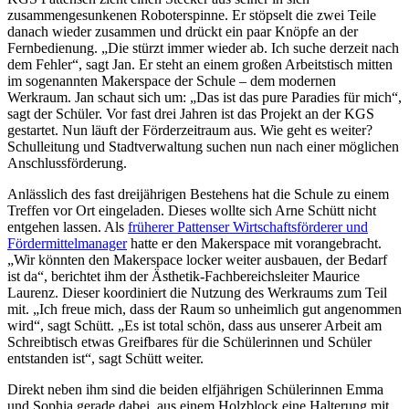
zusammengesunkenen Roboterspinne. Er stöpselt die zwei Teile
danach wieder zusammen und drückt ein paar Knöpfe an der
Fernbedienung. „Die stürzt immer wieder ab. Ich suche derzeit nach
dem Fehler“, sagt Jan. Er steht an einem großen Arbeitstisch mitten
im sogenannten Makerspace der Schule – dem modernen
Werkraum. Jan schaut sich um: „Das ist das pure Paradies für mich“,
sagt der Schüler. Vor fast drei Jahren ist das Projekt an der KGS
gestartet. Nun läuft der Förderzeitraum aus. Wie geht es weiter?
Schulleitung und Stadtverwaltung suchen nun nach einer möglichen
Anschlussförderung.
Anlässlich des fast dreijährigen Bestehens hat die Schule zu einem
Treffen vor Ort eingeladen. Dieses wollte sich Arne Schütt nicht
entgehen lassen. Als
früherer Pattenser Wirtschaftsförderer und
Fördermittelmanager
hatte er den Makerspace mit vorangebracht.
„Wir könnten den Makerspace locker weiter ausbauen, der Bedarf
ist da“, berichtet ihm der Ästhetik-Fachbereichsleiter Maurice
Laurenz. Dieser koordiniert die Nutzung des Werkraums zum Teil
mit. „Ich freue mich, dass der Raum so unheimlich gut angenommen
wird“, sagt Schütt. „Es ist total schön, dass aus unserer Arbeit am
Schreibtisch etwas Greifbares für die Schülerinnen und Schüler
entstanden ist“, sagt Schütt weiter.
Direkt neben ihm sind die beiden elfjährigen Schülerinnen Emma
und Sophia gerade dabei, aus einem Holzblock eine Halterung mit