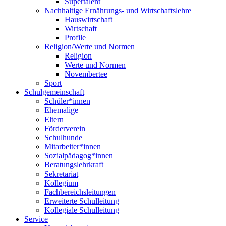
Supertalent
Nachhaltige Ernährungs- und Wirtschaftslehre
Hauswirtschaft
Wirtschaft
Profile
Religion/Werte und Normen
Religion
Werte und Normen
Novembertee
Sport
Schulgemeinschaft
Schüler*innen
Ehemalige
Eltern
Förderverein
Schulhunde
Mitarbeiter*innen
Sozialpädagog*innen
Beratungslehrkraft
Sekretariat
Kollegium
Fachbereichsleitungen
Erweiterte Schulleitung
Kollegiale Schulleitung
Service