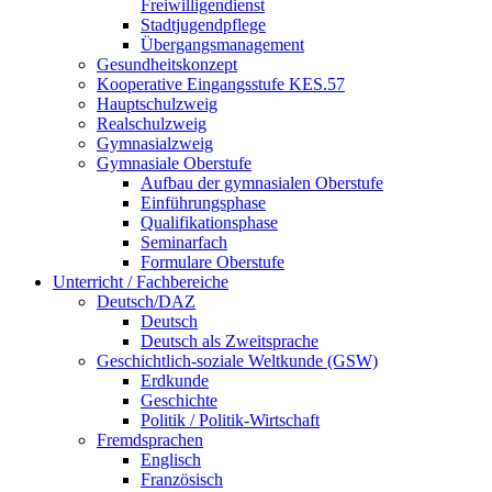
Freiwilligendienst
Stadtjugendpflege
Übergangsmanagement
Gesundheitskonzept
Kooperative Eingangsstufe KES.57
Hauptschulzweig
Realschulzweig
Gymnasialzweig
Gymnasiale Oberstufe
Aufbau der gymnasialen Oberstufe
Einführungsphase
Qualifikationsphase
Seminarfach
Formulare Oberstufe
Unterricht / Fachbereiche
Deutsch/DAZ
Deutsch
Deutsch als Zweitsprache
Geschichtlich-soziale Weltkunde (GSW)
Erdkunde
Geschichte
Politik / Politik-Wirtschaft
Fremdsprachen
Englisch
Französisch