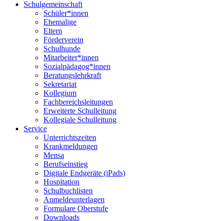
Schulgemeinschaft
Schüler*innen
Ehemalige
Eltern
Förderverein
Schulhunde
Mitarbeiter*innen
Sozialpädagog*innen
Beratungslehrkraft
Sekretariat
Kollegium
Fachbereichsleitungen
Erweiterte Schulleitung
Kollegiale Schulleitung
Service
Unterrichtszeiten
Krankmeldungen
Mensa
Berufseinstieg
Digitale Endgeräte (iPads)
Hospitation
Schulbuchlisten
Anmeldeunterlagen
Formulare Oberstufe
Downloads