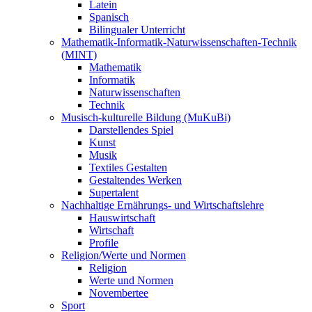
Latein
Spanisch
Bilingualer Unterricht
Mathematik-Informatik-Naturwissenschaften-Technik
(MINT)
Mathematik
Informatik
Naturwissenschaften
Technik
Musisch-kulturelle Bildung (MuKuBi)
Darstellendes Spiel
Kunst
Musik
Textiles Gestalten
Gestaltendes Werken
Supertalent
Nachhaltige Ernährungs- und Wirtschaftslehre
Hauswirtschaft
Wirtschaft
Profile
Religion/Werte und Normen
Religion
Werte und Normen
Novembertee
Sport