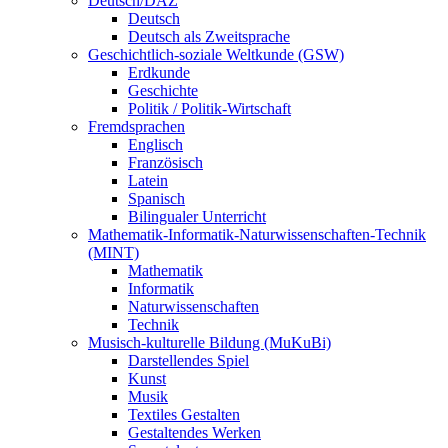
Deutsch/DAZ
Deutsch
Deutsch als Zweitsprache
Geschichtlich-soziale Weltkunde (GSW)
Erdkunde
Geschichte
Politik / Politik-Wirtschaft
Fremdsprachen
Englisch
Französisch
Latein
Spanisch
Bilingualer Unterricht
Mathematik-Informatik-Naturwissenschaften-Technik
(MINT)
Mathematik
Informatik
Naturwissenschaften
Technik
Musisch-kulturelle Bildung (MuKuBi)
Darstellendes Spiel
Kunst
Musik
Textiles Gestalten
Gestaltendes Werken