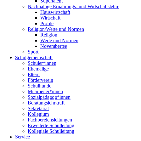
Supertalent
Nachhaltige Ernährungs- und Wirtschaftslehre
Hauswirtschaft
Wirtschaft
Profile
Religion/Werte und Normen
Religion
Werte und Normen
Novembertee
Sport
Schulgemeinschaft
Schüler*innen
Ehemalige
Eltern
Förderverein
Schulhunde
Mitarbeiter*innen
Sozialpädagog*innen
Beratungslehrkraft
Sekretariat
Kollegium
Fachbereichsleitungen
Erweiterte Schulleitung
Kollegiale Schulleitung
Service