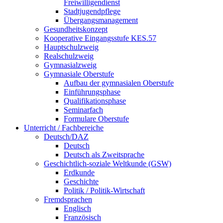
Freiwilligendienst
Stadtjugendpflege
Übergangsmanagement
Gesundheitskonzept
Kooperative Eingangsstufe KES.57
Hauptschulzweig
Realschulzweig
Gymnasialzweig
Gymnasiale Oberstufe
Aufbau der gymnasialen Oberstufe
Einführungsphase
Qualifikationsphase
Seminarfach
Formulare Oberstufe
Unterricht / Fachbereiche
Deutsch/DAZ
Deutsch
Deutsch als Zweitsprache
Geschichtlich-soziale Weltkunde (GSW)
Erdkunde
Geschichte
Politik / Politik-Wirtschaft
Fremdsprachen
Englisch
Französisch