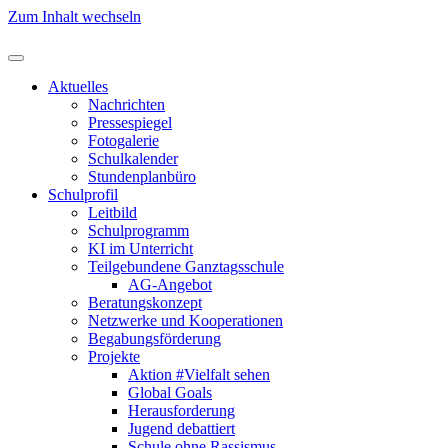
Zum Inhalt wechseln
Aktuelles
Nachrichten
Pressespiegel
Fotogalerie
Schulkalender
Stundenplanbüro
Schulprofil
Leitbild
Schulprogramm
KI im Unterricht
Teilgebundene Ganztagsschule
AG-Angebot
Beratungskonzept
Netzwerke und Kooperationen
Begabungsförderung
Projekte
Aktion #Vielfalt sehen
Global Goals
Herausforderung
Jugend debattiert
Schule ohne Rassismus