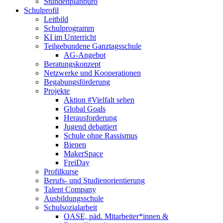
Stundenplanbüro
Schulprofil
Leitbild
Schulprogramm
KI im Unterricht
Teilgebundene Ganztagsschule
AG-Angebot
Beratungskonzept
Netzwerke und Kooperationen
Begabungsförderung
Projekte
Aktion #Vielfalt sehen
Global Goals
Herausforderung
Jugend debattiert
Schule ohne Rassismus
Bienen
MakerSpace
FreiDay
Profilkurse
Berufs- und Studienorientierung
Talent Company
Ausbildungsschule
Schulsozialarbeit
OASE, päd. Mitarbeiter*innen &