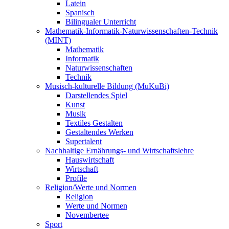
Latein
Spanisch
Bilingualer Unterricht
Mathematik-Informatik-Naturwissenschaften-Technik
(MINT)
Mathematik
Informatik
Naturwissenschaften
Technik
Musisch-kulturelle Bildung (MuKuBi)
Darstellendes Spiel
Kunst
Musik
Textiles Gestalten
Gestaltendes Werken
Supertalent
Nachhaltige Ernährungs- und Wirtschaftslehre
Hauswirtschaft
Wirtschaft
Profile
Religion/Werte und Normen
Religion
Werte und Normen
Novembertee
Sport