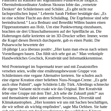
Pattensen im Rahmen der sogenannten Pulsarwoche möglich.
Oberstufenkoordinator Andreas Skouras lobte das „vernetzte
Denken“ der Schülerinnen und Schüler. „Es gibt nicht nur
fachspezifischen Input.“ Lehrerin Sarah Fleßner bestätigte das: „Es
ist eine schöne Flucht aus dem Schulalltag. Die Ergebnisse sind sehr
beeindruckend.“ Luca Bednarz und Benedikt Willms bauten einen
Flipperautomaten aus Holz. Um eine Punktwertung einzubauen,
brachten sie drei Ultraschallsensoren auf der Spielfläche an. Die
Halterungen dafür kreierten sie im 3D-Drucker selber. Immer, wenn
die Kugel diesen Bereich durchquerte, gab es einen Punkt. Die
Pulsarwoche bewertete der
18-jährige Luca überaus positiv: „Hier kann man etwas nach seinen
Vorstellungen bauen. Das fühlt sich sehr gut an.“ Man verknüpfe
Handwerkliches Geschick, Kreativität und Informatikkenntnisse.
Weil Proteinriegel im Supermarkt teuer und mit Zusatzstoffen
versehen seien, wollte eine ernährungsbewusste Gruppe von
Schülerinnen eine vegane Alternative kreieren. Sie schufen auch
eine eigene Kreation einer beliebten Nuss-Nougat-Creme. „Es geht
auch ohne Palmöl“, sagte Schülerin Lilly Türk. Allerdings schmecke
die eigene Variante nicht exakt wie das Original. Ihre Kreativität
lebte eine Gruppe mit dem Titel „Ich sehe die Zukunft pink?“ aus
und thematisierte dabei unter anderem Sexismus, Diversität und
Klimakatastrophen. „Hier konnten wir uns mit Sachen beschäftigen,
die wir selbstr als wichtig empfinden“, sagte Mia Oehlsen. Sie hatte