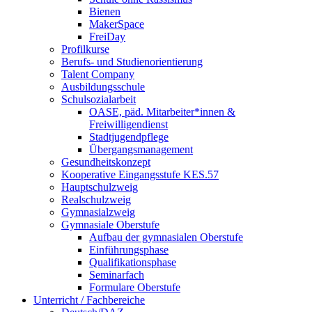
Bienen
MakerSpace
FreiDay
Profilkurse
Berufs- und Studienorientierung
Talent Company
Ausbildungsschule
Schulsozialarbeit
OASE, päd. Mitarbeiter*innen &
Freiwilligendienst
Stadtjugendpflege
Übergangsmanagement
Gesundheitskonzept
Kooperative Eingangsstufe KES.57
Hauptschulzweig
Realschulzweig
Gymnasialzweig
Gymnasiale Oberstufe
Aufbau der gymnasialen Oberstufe
Einführungsphase
Qualifikationsphase
Seminarfach
Formulare Oberstufe
Unterricht / Fachbereiche