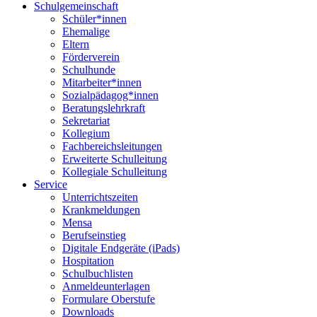
Schulgemeinschaft
Schüler*innen
Ehemalige
Eltern
Förderverein
Schulhunde
Mitarbeiter*innen
Sozialpädagog*innen
Beratungslehrkraft
Sekretariat
Kollegium
Fachbereichsleitungen
Erweiterte Schulleitung
Kollegiale Schulleitung
Service
Unterrichtszeiten
Krankmeldungen
Mensa
Berufseinstieg
Digitale Endgeräte (iPads)
Hospitation
Schulbuchlisten
Anmeldeunterlagen
Formulare Oberstufe
Downloads