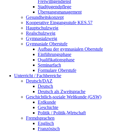
Freiwilligendienst
Stadtjugendpflege
Übergangsmanagement
Gesundheitskonzept
Kooperative Eingangsstufe KES.57
Hauptschulzweig
Realschulzweig
Gymnasialzweig
Gymnasiale Oberstufe
Aufbau der gymnasialen Oberstufe
Einführungsphase
Qualifikationsphase
Seminarfach
Formulare Oberstufe
Unterricht / Fachbereiche
Deutsch/DAZ
Deutsch
Deutsch als Zweitsprache
Geschichtlich-soziale Weltkunde (GSW)
Erdkunde
Geschichte
Politik / Politik-Wirtschaft
Fremdsprachen
Englisch
Französisch