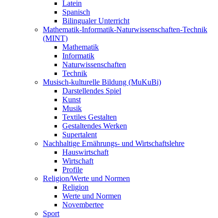
Latein
Spanisch
Bilingualer Unterricht
Mathematik-Informatik-Naturwissenschaften-Technik
(MINT)
Mathematik
Informatik
Naturwissenschaften
Technik
Musisch-kulturelle Bildung (MuKuBi)
Darstellendes Spiel
Kunst
Musik
Textiles Gestalten
Gestaltendes Werken
Supertalent
Nachhaltige Ernährungs- und Wirtschaftslehre
Hauswirtschaft
Wirtschaft
Profile
Religion/Werte und Normen
Religion
Werte und Normen
Novembertee
Sport