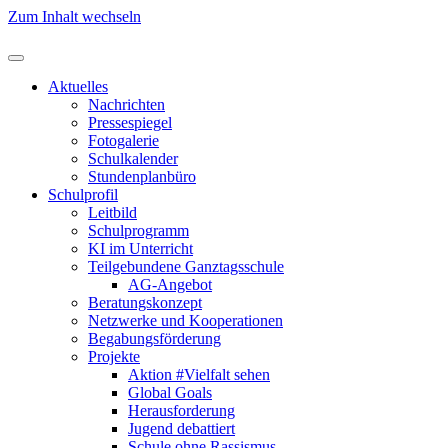
Zum Inhalt wechseln
Aktuelles
Nachrichten
Pressespiegel
Fotogalerie
Schulkalender
Stundenplanbüro
Schulprofil
Leitbild
Schulprogramm
KI im Unterricht
Teilgebundene Ganztagsschule
AG-Angebot
Beratungskonzept
Netzwerke und Kooperationen
Begabungsförderung
Projekte
Aktion #Vielfalt sehen
Global Goals
Herausforderung
Jugend debattiert
Schule ohne Rassismus