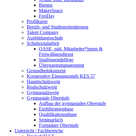
Bienen
MakerSpace
FreiDay
Profilkurse
Berufs- und Studienorientierung
Talent Company
Ausbildungsschule
Schulsozialarbeit
OASE, päd. Mitarbeiter*innen &
Freiwilligendienst
Stadtjugendpflege
Übergangsmanagement
Gesundheitskonzept
Kooperative Eingangsstufe KES.57
Hauptschulzweig
Realschulzweig
Gymnasialzweig
Gymnasiale Oberstufe
Aufbau der gymnasialen Oberstufe
Einführungsphase
Qualifikationsphase
Seminarfach
Formulare Oberstufe
Unterricht / Fachbereiche