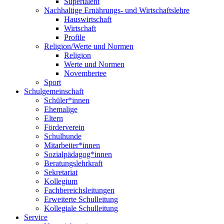
Supertalent
Nachhaltige Ernährungs- und Wirtschaftslehre
Hauswirtschaft
Wirtschaft
Profile
Religion/Werte und Normen
Religion
Werte und Normen
Novembertee
Sport
Schulgemeinschaft
Schüler*innen
Ehemalige
Eltern
Förderverein
Schulhunde
Mitarbeiter*innen
Sozialpädagog*innen
Beratungslehrkraft
Sekretariat
Kollegium
Fachbereichsleitungen
Erweiterte Schulleitung
Kollegiale Schulleitung
Service