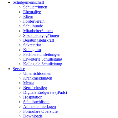
Schulgemeinschaft
Schüler*innen
Ehemalige
Eltern
Förderverein
Schulhunde
Mitarbeiter*innen
Sozialpädagog*innen
Beratungslehrkraft
Sekretariat
Kollegium
Fachbereichsleitungen
Erweiterte Schulleitung
Kollegiale Schulleitung
Service
Unterrichtszeiten
Krankmeldungen
Mensa
Berufseinstieg
Digitale Endgeräte (iPads)
Hospitation
Schulbuchlisten
Anmeldeunterlagen
Formulare Oberstufe
Downloads