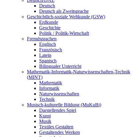
Deutsch/DAZ
Deutsch
Deutsch als Zweitsprache
Geschichtlich-soziale Weltkunde (GSW)
Erdkunde
Geschichte
Politik / Politik-Wirtschaft
Fremdsprachen
Englisch
Französisch
Latein
Spanisch
Bilingualer Unterricht
Mathematik-Informatik-Naturwissenschaften-Technik
(MINT)
Mathematik
Informatik
Naturwissenschaften
Technik
Musisch-kulturelle Bildung (MuKuBi)
Darstellendes Spiel
Kunst
Musik
Textiles Gestalten
Gestaltendes Werken