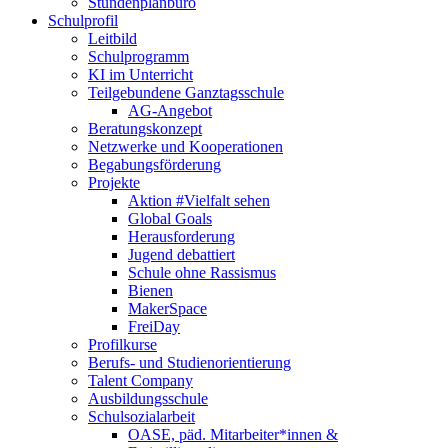
Stundenplanbüro
Schulprofil
Leitbild
Schulprogramm
KI im Unterricht
Teilgebundene Ganztagsschule
AG-Angebot
Beratungskonzept
Netzwerke und Kooperationen
Begabungsförderung
Projekte
Aktion #Vielfalt sehen
Global Goals
Herausforderung
Jugend debattiert
Schule ohne Rassismus
Bienen
MakerSpace
FreiDay
Profilkurse
Berufs- und Studienorientierung
Talent Company
Ausbildungsschule
Schulsozialarbeit
OASE, päd. Mitarbeiter*innen &