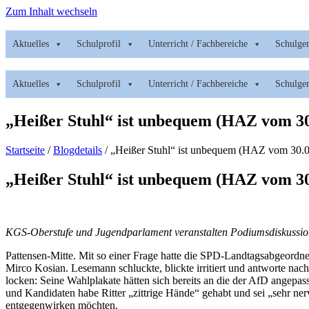
Zum Inhalt wechseln
Aktuelles
Schulprofil
Unterricht / Fachbereiche
Schulge
Aktuelles
Schulprofil
Unterricht / Fachbereiche
Schulge
„Heißer Stuhl“ ist unbequem (HAZ vom 30
Startseite
/
Blogdetails
/
„Heißer Stuhl“ ist unbequem (HAZ vom 30.0
„Heißer Stuhl“ ist unbequem (HAZ vom 30
KGS-Oberstufe und Jugendparlament veranstalten Podiumsdiskussion
Pattensen-Mitte. Mit so einer Frage hatte die SPD-Landtagsabgeordne
Mirco Kosian. Lesemann schluckte, blickte irritiert und antworte n
locken: Seine Wahlplakate hätten sich bereits an die der AfD angepas
und Kandidaten habe Ritter „zittrige Hände“ gehabt und sei „sehr nerv
entgegenwirken möchten.