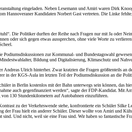
der Veranstaltung eingeladen. Neben Lesemann und Amiri waren Dirk K
m Hannoveraner Kandidaten Norbert Gast vertreten. Die Linke fehlte, 
hl“. Die Politiker durften der Reihe nach Fragen nur mit Ja oder Nein 
ennen oder sich gegen etwas aussprechen, ohne viele Worte zu verlieren“
Scheel.
uf die Podiumsdiskussionen zur Kommunal- und Bundestagswahl gewesen
Mindestwahlalter, Bildung und Digitalisierung, Klimaschutz und Nahve
ter Andreas Ulrich hinterher. Zwar kratzten die Fragen größtenteils a
er in der KGS-Aula im letzten Teil der Podiumsdiskussion an die Politi
hüler in Berlin kostenlos mit der Bahn unterwegs sein können, das hie
ßnahme auch gegenfinanziert werden“, sagte der FDP-Kandidat. Mit Am
g von 130 Stundenkilometern auf Autobahnen einzuführen.
ntrast zu der Verkehrswende stehe, konfrontierte ein Schüler Silke L
ng der Frau hielt ein anderer Schüler. Dieser wollte von Amiri und Küh
gut sind. Und nicht, weil sie eine Frau sind. Wir haben so fantastische