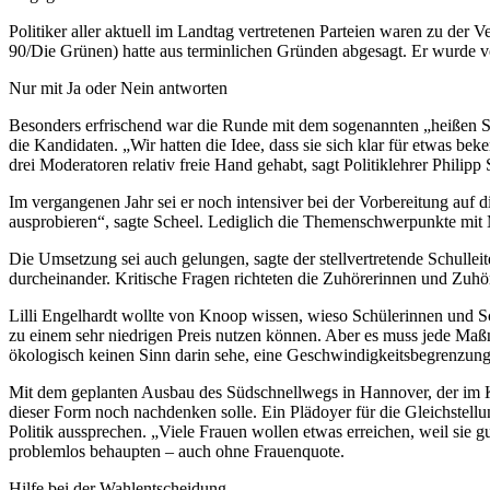
Politiker aller aktuell im Landtag vertretenen Parteien waren zu 
90/Die Grünen) hatte aus terminlichen Gründen abgesagt. Er wurde vo
Nur mit Ja oder Nein antworten
Besonders erfrischend war die Runde mit dem sogenannten „heißen Stu
die Kandidaten. „Wir hatten die Idee, dass sie sich klar für etwas bek
drei Moderatoren relativ freie Hand gehabt, sagt Politiklehrer Philipp 
Im vergangenen Jahr sei er noch intensiver bei der Vorbereitung a
ausprobieren“, sagte Scheel. Lediglich die Themenschwerpunkte mit 
Die Umsetzung sei auch gelungen, sagte der stellvertretende Schullei
durcheinander. Kritische Fragen richteten die Zuhörerinnen und Zuhör
Lilli Engelhardt wollte von Knoop wissen, wieso Schülerinnen und Sc
zu einem sehr niedrigen Preis nutzen können. Aber es muss jede Ma
ökologisch keinen Sinn darin sehe, eine Geschwindigkeitsbegrenzun
Mit dem geplanten Ausbau des Südschnellwegs in Hannover, der im Ko
dieser Form noch nachdenken solle. Ein Plädoyer für die Gleichstellu
Politik aussprechen. „Viele Frauen wollen etwas erreichen, weil sie 
problemlos behaupten – auch ohne Frauenquote.
Hilfe bei der Wahlentscheidung