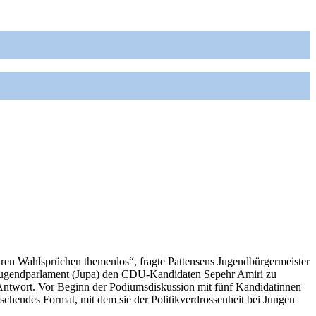
Ihren Wahlsprüchen themenlos“, fragte Pattensens Jugendbürgermeister
om Jugendparlament (Jupa) den CDU-Kandidaten Sepehr Amiri zu
ne Antwort. Vor Beginn der Podiumsdiskussion mit fünf Kandidatinnen
ischendes Format, mit dem sie der Politikverdrossenheit bei Jungen