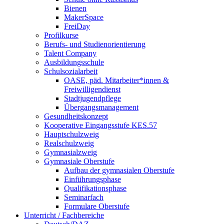
Bienen
MakerSpace
FreiDay
Profilkurse
Berufs- und Studienorientierung
Talent Company
Ausbildungsschule
Schulsozialarbeit
OASE, päd. Mitarbeiter*innen &
Freiwilligendienst
Stadtjugendpflege
Übergangsmanagement
Gesundheitskonzept
Kooperative Eingangsstufe KES.57
Hauptschulzweig
Realschulzweig
Gymnasialzweig
Gymnasiale Oberstufe
Aufbau der gymnasialen Oberstufe
Einführungsphase
Qualifikationsphase
Seminarfach
Formulare Oberstufe
Unterricht / Fachbereiche