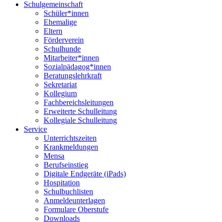
Schulgemeinschaft
Schüler*innen
Ehemalige
Eltern
Förderverein
Schulhunde
Mitarbeiter*innen
Sozialpädagog*innen
Beratungslehrkraft
Sekretariat
Kollegium
Fachbereichsleitungen
Erweiterte Schulleitung
Kollegiale Schulleitung
Service
Unterrichtszeiten
Krankmeldungen
Mensa
Berufseinstieg
Digitale Endgeräte (iPads)
Hospitation
Schulbuchlisten
Anmeldeunterlagen
Formulare Oberstufe
Downloads