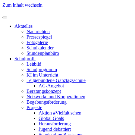
Zum Inhalt wechseln
Aktuelles
Nachrichten
Pressespiegel
Fotogalerie
Schulkalender
Stundenplanbüro
Schulprofil
Leitbild
Schulprogramm
KI im Unterricht
Teilgebundene Ganztagsschule
AG-Angebot
Beratungskonzept
Netzwerke und Kooperationen
Begabungsförderung
Projekte
Aktion #Vielfalt sehen
Global Goals
Herausforderung
Jugend debattiert
Schule ohne Rassismus