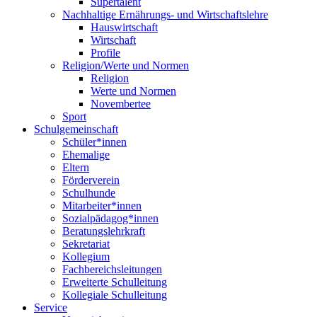
Supertalent
Nachhaltige Ernährungs- und Wirtschaftslehre
Hauswirtschaft
Wirtschaft
Profile
Religion/Werte und Normen
Religion
Werte und Normen
Novembertee
Sport
Schulgemeinschaft
Schüler*innen
Ehemalige
Eltern
Förderverein
Schulhunde
Mitarbeiter*innen
Sozialpädagog*innen
Beratungslehrkraft
Sekretariat
Kollegium
Fachbereichsleitungen
Erweiterte Schulleitung
Kollegiale Schulleitung
Service