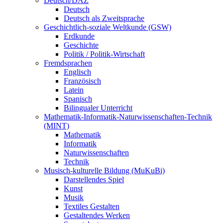
Deutsch/DAZ
Deutsch
Deutsch als Zweitsprache
Geschichtlich-soziale Weltkunde (GSW)
Erdkunde
Geschichte
Politik / Politik-Wirtschaft
Fremdsprachen
Englisch
Französisch
Latein
Spanisch
Bilingualer Unterricht
Mathematik-Informatik-Naturwissenschaften-Technik
(MINT)
Mathematik
Informatik
Naturwissenschaften
Technik
Musisch-kulturelle Bildung (MuKuBi)
Darstellendes Spiel
Kunst
Musik
Textiles Gestalten
Gestaltendes Werken