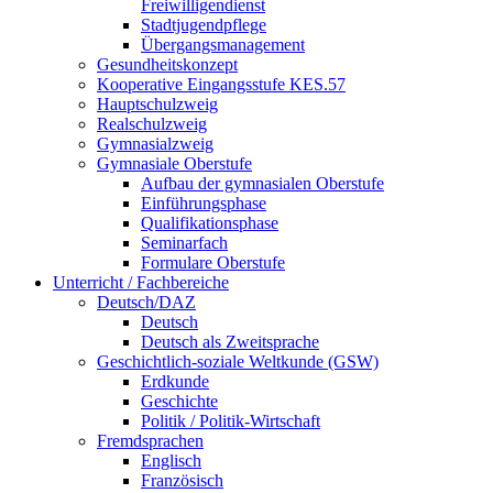
Freiwilligendienst
Stadtjugendpflege
Übergangsmanagement
Gesundheitskonzept
Kooperative Eingangsstufe KES.57
Hauptschulzweig
Realschulzweig
Gymnasialzweig
Gymnasiale Oberstufe
Aufbau der gymnasialen Oberstufe
Einführungsphase
Qualifikationsphase
Seminarfach
Formulare Oberstufe
Unterricht / Fachbereiche
Deutsch/DAZ
Deutsch
Deutsch als Zweitsprache
Geschichtlich-soziale Weltkunde (GSW)
Erdkunde
Geschichte
Politik / Politik-Wirtschaft
Fremdsprachen
Englisch
Französisch