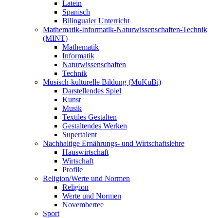
Latein
Spanisch
Bilingualer Unterricht
Mathematik-Informatik-Naturwissenschaften-Technik
(MINT)
Mathematik
Informatik
Naturwissenschaften
Technik
Musisch-kulturelle Bildung (MuKuBi)
Darstellendes Spiel
Kunst
Musik
Textiles Gestalten
Gestaltendes Werken
Supertalent
Nachhaltige Ernährungs- und Wirtschaftslehre
Hauswirtschaft
Wirtschaft
Profile
Religion/Werte und Normen
Religion
Werte und Normen
Novembertee
Sport