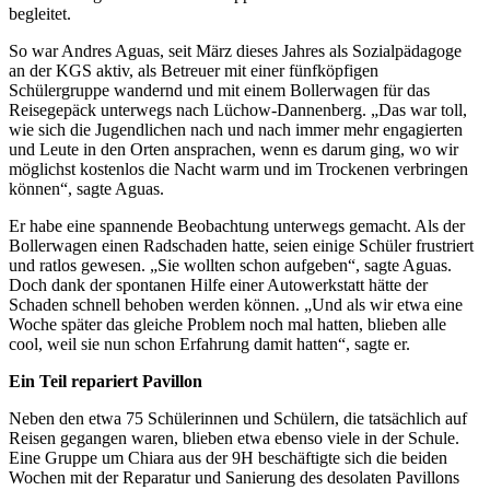
begleitet.
So war Andres Aguas, seit März dieses Jahres als Sozialpädagoge
an der KGS aktiv, als Betreuer mit einer fünfköpfigen
Schülergruppe wandernd und mit einem Bollerwagen für das
Reisegepäck unterwegs nach Lüchow-Dannenberg. „Das war toll,
wie sich die Jugendlichen nach und nach immer mehr engagierten
und Leute in den Orten ansprachen, wenn es darum ging, wo wir
möglichst kostenlos die Nacht warm und im Trockenen verbringen
können“, sagte Aguas.
Er habe eine spannende Beobachtung unterwegs gemacht. Als der
Bollerwagen einen Radschaden hatte, seien einige Schüler frustriert
und ratlos gewesen. „Sie wollten schon aufgeben“, sagte Aguas.
Doch dank der spontanen Hilfe einer Autowerkstatt hätte der
Schaden schnell behoben werden können. „Und als wir etwa eine
Woche später das gleiche Problem noch mal hatten, blieben alle
cool, weil sie nun schon Erfahrung damit hatten“, sagte er.
Ein Teil repariert Pavillon
Neben den etwa 75 Schülerinnen und Schülern, die tatsächlich auf
Reisen gegangen waren, blieben etwa ebenso viele in der Schule.
Eine Gruppe um Chiara aus der 9H beschäftigte sich die beiden
Wochen mit der Reparatur und Sanierung des desolaten Pavillons