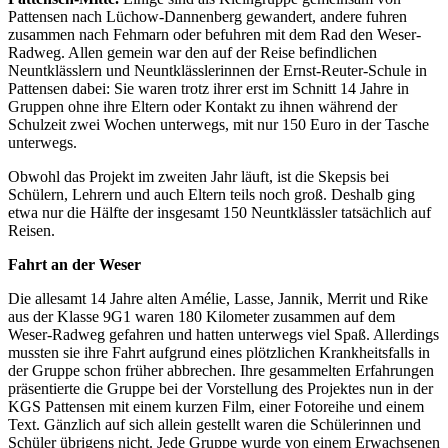
Pattensen nach Lüchow-Dannenberg gewandert, andere fuhren
zusammen nach Fehmarn oder befuhren mit dem Rad den Weser-
Radweg. Allen gemein war den auf der Reise befindlichen
Neuntklässlern und Neuntklässlerinnen der Ernst-Reuter-Schule in
Pattensen dabei: Sie waren trotz ihrer erst im Schnitt 14 Jahre in
Gruppen ohne ihre Eltern oder Kontakt zu ihnen während der
Schulzeit zwei Wochen unterwegs, mit nur 150 Euro in der Tasche
unterwegs.
Obwohl das Projekt im zweiten Jahr läuft, ist die Skepsis bei
Schülern, Lehrern und auch Eltern teils noch groß. Deshalb ging
etwa nur die Hälfte der insgesamt 150 Neuntklässler tatsächlich auf
Reisen.
Fahrt an der Weser
Die allesamt 14 Jahre alten Amélie, Lasse, Jannik, Merrit und Rike
aus der Klasse 9G1 waren 180 Kilometer zusammen auf dem
Weser-Radweg gefahren und hatten unterwegs viel Spaß. Allerdings
mussten sie ihre Fahrt aufgrund eines plötzlichen Krankheitsfalls in
der Gruppe schon früher abbrechen. Ihre gesammelten Erfahrungen
präsentierte die Gruppe bei der Vorstellung des Projektes nun in der
KGS Pattensen mit einem kurzen Film, einer Fotoreihe und einem
Text. Gänzlich auf sich allein gestellt waren die Schülerinnen und
Schüler übrigens nicht. Jede Gruppe wurde von einem Erwachsenen