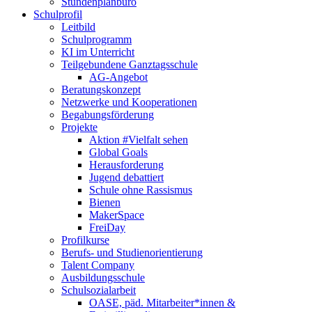
Stundenplanbüro
Schulprofil
Leitbild
Schulprogramm
KI im Unterricht
Teilgebundene Ganztagsschule
AG-Angebot
Beratungskonzept
Netzwerke und Kooperationen
Begabungsförderung
Projekte
Aktion #Vielfalt sehen
Global Goals
Herausforderung
Jugend debattiert
Schule ohne Rassismus
Bienen
MakerSpace
FreiDay
Profilkurse
Berufs- und Studienorientierung
Talent Company
Ausbildungsschule
Schulsozialarbeit
OASE, päd. Mitarbeiter*innen &