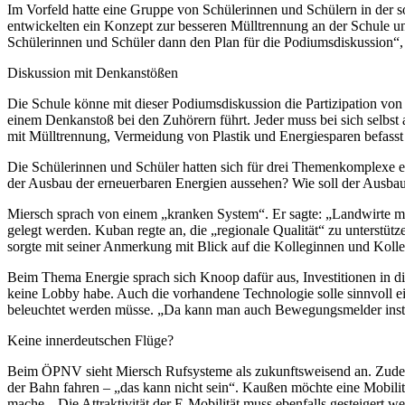
Im Vorfeld hatte eine Gruppe von Schülerinnen und Schülern in der 
entwickelten ein Konzept zur besseren Mülltrennung an der Schule un
Schülerinnen und Schüler dann den Plan für die Podiumsdiskussion“, s
Diskussion mit Denkanstößen
Die Schule könne mit dieser Podiumsdiskussion die Partizipation von S
einem Denkanstoß bei den Zuhörern führt. Jeder muss bei sich selbst an
mit Mülltrennung, Vermeidung von Plastik und Energiesparen befasst
Die Schülerinnen und Schüler hatten sich für drei Themenkomplexe en
der Ausbau der erneuerbaren Energien aussehen? Wie soll der Ausba
Miersch sprach von einem „kranken System“. Er sagte: „Landwirte mi
gelegt werden. Kuban regte an, die „regionale Qualität“ zu unterstü
sorgte mit seiner Anmerkung mit Blick auf die Kolleginnen und Kolle
Beim Thema Energie sprach sich Knoop dafür aus, Investitionen in die
keine Lobby habe. Auch die vorhandene Technologie solle sinnvoll e
beleuchtet werden müsse. „Da kann man auch Bewegungsmelder insta
Keine innerdeutschen Flüge?
Beim ÖPNV sieht Miersch Rufsysteme als zukunftsweisend an. Zudem s
der Bahn fahren – „das kann nicht sein“. Kaußen möchte eine Mobilitä
mache. „Die Attraktivität der E-Mobilität muss ebenfalls gesteigert