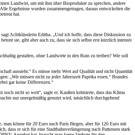
 einen Landwirt, um mit ihm über Bioprodukte zu sprechen, andere
 „Alle Ergebnisse wurden zusammengetragen, daraus entwickelten die
etreut hat.
 sagt Achtklässlerin Editha. „Und ich hoffe, dass diese Diskussion zu
nt sie, gibt aber auch zu, dass sie sich selbst erst kürzlich intensiv
hhaltig gestalten, ohne Landwirte in den Ruin zu treiben? Wie soll
haft aussieht.“ Es müsse mehr Wert auf Qualität und nicht Quantität
gen: „Wir müssen nicht zu jeder Jahreszeit Paprika essen.“ Brandes
rbei gar keine Differenzen.“
noch nicht so weit“, sagte er. Kaußen kritisierte, dass das Klima
achts nur unregelmäßig genutzt wird, tatsächlich durchgehend
 man könne für 20 Euro nach Paris fliegen, aber für 120 Euro mit
ch, dass er sich für eine Stadtbahnverlängerung nach Pattensen stark
es ÖPNV-Angebot hat, braucht man keine Verbote für den