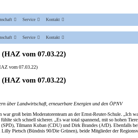
nschaft
Service
Kontakt
nschaft
Service
Kontakt
“ (HAZ vom 07.03.22)
(HAZ vom 07.03.22)
“ (HAZ vom 07.03.22)
ern über Landwirtschaft, erneuerbare Energien und den ÖPNV
ar groß beim Moderatorenteam an der Ernst-Reuter-Schule. „Ich war se
lte sich schnell sicherer. „Es war total spannend, mit so hohen Tieren
ch (SPD), Tilmann Kuban (CDU) und Dirk Brandes (AfD). Ebenfalls b
Lilly Pietsch (Bündnis 90/Die Grünen), beide Mitglieder der Region