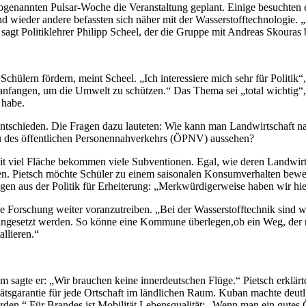
sogenannten Pulsar-Woche die Veranstaltung geplant. Einige besuchten
d wieder andere befassten sich näher mit der Wasserstofftechnologie.
agt Politiklehrer Philipp Scheel, der die Gruppe mit Andreas Skouras b
chülern fördern, meint Scheel. „Ich interessiere mich sehr für Politik“,
fangen, um die Umwelt zu schützen.“ Das Thema sei „total wichtig“, beto
 habe.
tschieden. Die Fragen dazu lauteten: Wie kann man Landwirtschaft nac
u des öffentlichen Personennahverkehrs (ÖPNV) aussehen?
t viel Fläche bekommen viele Subventionen. Egal, wie deren Landwirtsc
tzen. Pietsch möchte Schüler zu einem saisonalen Konsumverhalten bewe
gen aus der Politik für Erheiterung: „Merkwürdigerweise haben wir hie
 Forschung weiter voranzutreiben. „Bei der Wasserstofftechnik sind wir 
ingesetzt werden. So könne eine Kommune überlegen,ob ein Weg, der n
llieren.“
agte er: „Wir brauchen keine innerdeutschen Flüge.“ Pietsch erklärte,
tsgarantie für jede Ortschaft im ländlichen Raum. Kuban machte deutli
 werden.“ Für Brandes ist Mobilität Lebensqualität: „Wenn man ein gut