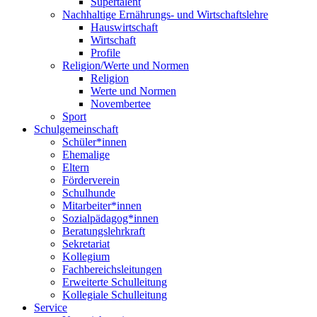
Supertalent
Nachhaltige Ernährungs- und Wirtschaftslehre
Hauswirtschaft
Wirtschaft
Profile
Religion/Werte und Normen
Religion
Werte und Normen
Novembertee
Sport
Schulgemeinschaft
Schüler*innen
Ehemalige
Eltern
Förderverein
Schulhunde
Mitarbeiter*innen
Sozialpädagog*innen
Beratungslehrkraft
Sekretariat
Kollegium
Fachbereichsleitungen
Erweiterte Schulleitung
Kollegiale Schulleitung
Service