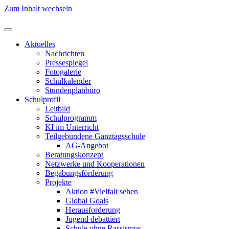
Zum Inhalt wechseln
Aktuelles
Nachrichten
Pressespiegel
Fotogalerie
Schulkalender
Stundenplanbüro
Schulprofil
Leitbild
Schulprogramm
KI im Unterricht
Teilgebundene Ganztagsschule
AG-Angebot
Beratungskonzept
Netzwerke und Kooperationen
Begabungsförderung
Projekte
Aktion #Vielfalt sehen
Global Goals
Herausforderung
Jugend debattiert
Schule ohne Rassismus