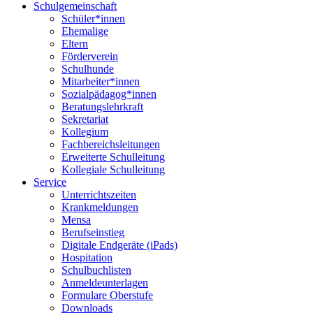
Schulgemeinschaft
Schüler*innen
Ehemalige
Eltern
Förderverein
Schulhunde
Mitarbeiter*innen
Sozialpädagog*innen
Beratungslehrkraft
Sekretariat
Kollegium
Fachbereichsleitungen
Erweiterte Schulleitung
Kollegiale Schulleitung
Service
Unterrichtszeiten
Krankmeldungen
Mensa
Berufseinstieg
Digitale Endgeräte (iPads)
Hospitation
Schulbuchlisten
Anmeldeunterlagen
Formulare Oberstufe
Downloads