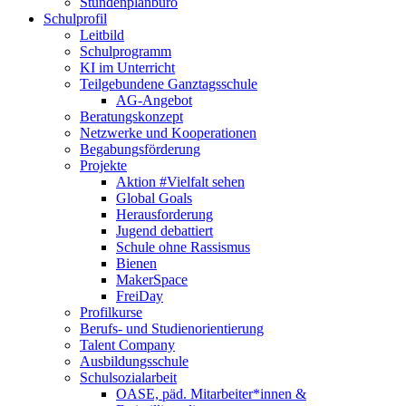
Stundenplanbüro
Schulprofil
Leitbild
Schulprogramm
KI im Unterricht
Teilgebundene Ganztagsschule
AG-Angebot
Beratungskonzept
Netzwerke und Kooperationen
Begabungsförderung
Projekte
Aktion #Vielfalt sehen
Global Goals
Herausforderung
Jugend debattiert
Schule ohne Rassismus
Bienen
MakerSpace
FreiDay
Profilkurse
Berufs- und Studienorientierung
Talent Company
Ausbildungsschule
Schulsozialarbeit
OASE, päd. Mitarbeiter*innen &