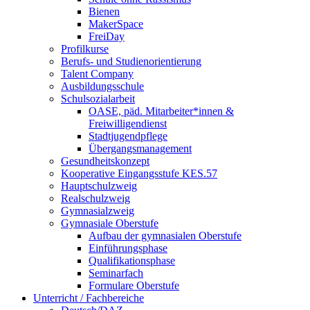
Bienen
MakerSpace
FreiDay
Profilkurse
Berufs- und Studienorientierung
Talent Company
Ausbildungsschule
Schulsozialarbeit
OASE, päd. Mitarbeiter*innen &
Freiwilligendienst
Stadtjugendpflege
Übergangsmanagement
Gesundheitskonzept
Kooperative Eingangsstufe KES.57
Hauptschulzweig
Realschulzweig
Gymnasialzweig
Gymnasiale Oberstufe
Aufbau der gymnasialen Oberstufe
Einführungsphase
Qualifikationsphase
Seminarfach
Formulare Oberstufe
Unterricht / Fachbereiche