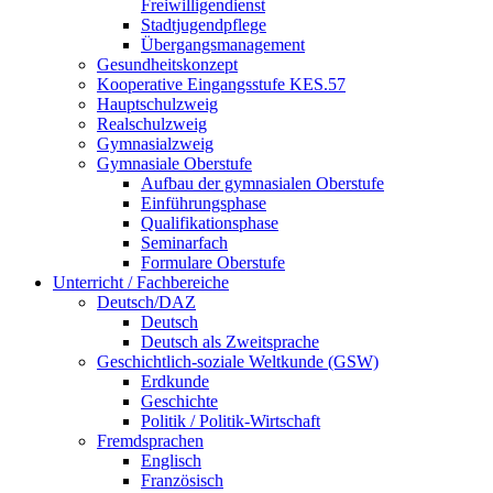
Freiwilligendienst
Stadtjugendpflege
Übergangsmanagement
Gesundheitskonzept
Kooperative Eingangsstufe KES.57
Hauptschulzweig
Realschulzweig
Gymnasialzweig
Gymnasiale Oberstufe
Aufbau der gymnasialen Oberstufe
Einführungsphase
Qualifikationsphase
Seminarfach
Formulare Oberstufe
Unterricht / Fachbereiche
Deutsch/DAZ
Deutsch
Deutsch als Zweitsprache
Geschichtlich-soziale Weltkunde (GSW)
Erdkunde
Geschichte
Politik / Politik-Wirtschaft
Fremdsprachen
Englisch
Französisch