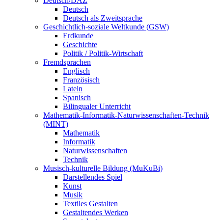
Deutsch/DAZ
Deutsch
Deutsch als Zweitsprache
Geschichtlich-soziale Weltkunde (GSW)
Erdkunde
Geschichte
Politik / Politik-Wirtschaft
Fremdsprachen
Englisch
Französisch
Latein
Spanisch
Bilingualer Unterricht
Mathematik-Informatik-Naturwissenschaften-Technik
(MINT)
Mathematik
Informatik
Naturwissenschaften
Technik
Musisch-kulturelle Bildung (MuKuBi)
Darstellendes Spiel
Kunst
Musik
Textiles Gestalten
Gestaltendes Werken