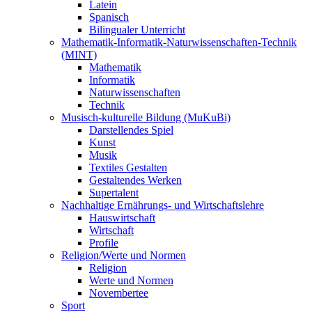
Latein
Spanisch
Bilingualer Unterricht
Mathematik-Informatik-Naturwissenschaften-Technik
(MINT)
Mathematik
Informatik
Naturwissenschaften
Technik
Musisch-kulturelle Bildung (MuKuBi)
Darstellendes Spiel
Kunst
Musik
Textiles Gestalten
Gestaltendes Werken
Supertalent
Nachhaltige Ernährungs- und Wirtschaftslehre
Hauswirtschaft
Wirtschaft
Profile
Religion/Werte und Normen
Religion
Werte und Normen
Novembertee
Sport