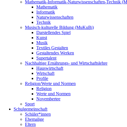
Mathematik-Informatik-Naturwissenschaften-Technik (
Mathematik
Informatik
Naturwissenschaften
Technik
Musisch-kulturelle Bildung (MuKuBi)
Darstellendes Spiel
Kunst
Musik
Textiles Gestalten
Gestaltendes Werken
Supertalent
Nachhaltige Ernährungs- und Wirtschaftslehre
Hauswirtschaft
Wirtschaft
Profile
Religion/Werte und Normen
Religion
Werte und Normen
Novembertee
Sport
Schulgemeinschaft
Schüler*innen
Ehemalige
Eltern