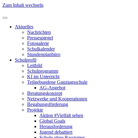
Zum Inhalt wechseln
Aktuelles
Nachrichten
Pressespiegel
Fotogalerie
Schulkalender
Stundenplanbüro
Schulprofil
Leitbild
Schulprogramm
KI im Unterricht
Teilgebundene Ganztagsschule
AG-Angebot
Beratungskonzept
Netzwerke und Kooperationen
Begabungsförderung
Projekte
Aktion #Vielfalt sehen
Global Goals
Herausforderung
Jugend debattiert
Schule ohne Rassismus