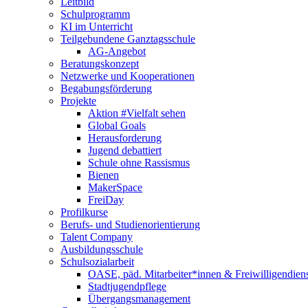
Leitbild
Schulprogramm
KI im Unterricht
Teilgebundene Ganztagsschule
AG-Angebot
Beratungskonzept
Netzwerke und Kooperationen
Begabungsförderung
Projekte
Aktion #Vielfalt sehen
Global Goals
Herausforderung
Jugend debattiert
Schule ohne Rassismus
Bienen
MakerSpace
FreiDay
Profilkurse
Berufs- und Studienorientierung
Talent Company
Ausbildungsschule
Schulsozialarbeit
OASE, päd. Mitarbeiter*innen & Freiwilligendien
Stadtjugendpflege
Übergangsmanagement