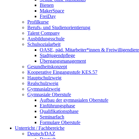
Bienen
MakerSpace
FreiDay
Profilkurse
Berufs- und Studienorientierung
Talent Company
Ausbildungsschule
Schulsozialarbeit
OASE, päd. Mitarbeiter*innen & Freiwilligendien
Stadtjugendpflege
Übergangsmanagement
Gesundheitskonzept
Kooperative Eingangsstufe KES.57
Hauptschulzweig
Realschulzweig
Gymnasialzweig
Gymnasiale Oberstufe
Aufbau der gymnasialen Oberstufe
Einführungsphase
Qualifikationsphase
Seminarfach
Formulare Oberstufe
Unterricht / Fachbereiche
Deutsch/DAZ