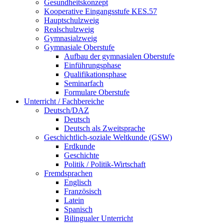
Gesundheitskonzept
Kooperative Eingangsstufe KES.57
Hauptschulzweig
Realschulzweig
Gymnasialzweig
Gymnasiale Oberstufe
Aufbau der gymnasialen Oberstufe
Einführungsphase
Qualifikationsphase
Seminarfach
Formulare Oberstufe
Unterricht / Fachbereiche
Deutsch/DAZ
Deutsch
Deutsch als Zweitsprache
Geschichtlich-soziale Weltkunde (GSW)
Erdkunde
Geschichte
Politik / Politik-Wirtschaft
Fremdsprachen
Englisch
Französisch
Latein
Spanisch
Bilingualer Unterricht