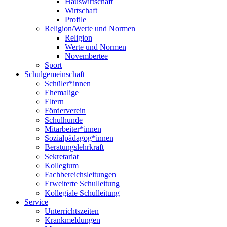
Hauswirtschaft
Wirtschaft
Profile
Religion/Werte und Normen
Religion
Werte und Normen
Novembertee
Sport
Schulgemeinschaft
Schüler*innen
Ehemalige
Eltern
Förderverein
Schulhunde
Mitarbeiter*innen
Sozialpädagog*innen
Beratungslehrkraft
Sekretariat
Kollegium
Fachbereichsleitungen
Erweiterte Schulleitung
Kollegiale Schulleitung
Service
Unterrichtszeiten
Krankmeldungen