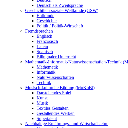
Deutsch
Deutsch als Zweitsprache
Geschichtlich-soziale Weltkunde (GSW)
Erdkunde
Geschichte
Politik / Politik-Wirtschaft
Fremdsprachen
Englisch
Französisch
Latein
Spanisch
Bilingualer Unterricht
Mathematik-Informatik-Naturwissenschaften-Technik (
Mathematik
Informatik
Naturwissenschaften
Technik
Musisch-kulturelle Bildung (MuKuBi)
Darstellendes Spiel
Kunst
Musik
Textiles Gestalten
Gestaltendes Werken
Supertalent
Nachhaltige Ernährungs- und Wirtschaftslehre