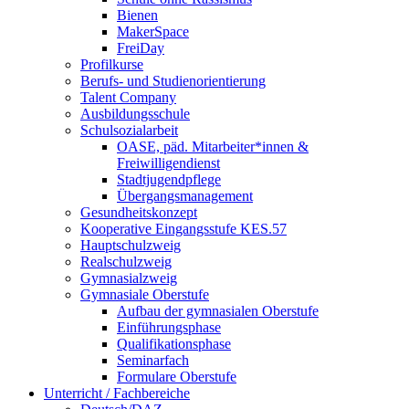
Bienen
MakerSpace
FreiDay
Profilkurse
Berufs- und Studienorientierung
Talent Company
Ausbildungsschule
Schulsozialarbeit
OASE, päd. Mitarbeiter*innen &
Freiwilligendienst
Stadtjugendpflege
Übergangsmanagement
Gesundheitskonzept
Kooperative Eingangsstufe KES.57
Hauptschulzweig
Realschulzweig
Gymnasialzweig
Gymnasiale Oberstufe
Aufbau der gymnasialen Oberstufe
Einführungsphase
Qualifikationsphase
Seminarfach
Formulare Oberstufe
Unterricht / Fachbereiche