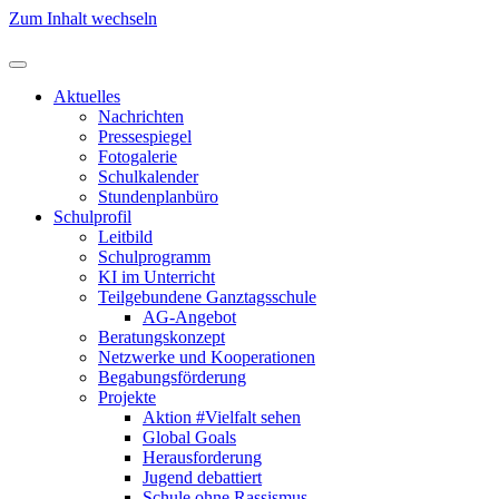
Zum Inhalt wechseln
Aktuelles
Nachrichten
Pressespiegel
Fotogalerie
Schulkalender
Stundenplanbüro
Schulprofil
Leitbild
Schulprogramm
KI im Unterricht
Teilgebundene Ganztagsschule
AG-Angebot
Beratungskonzept
Netzwerke und Kooperationen
Begabungsförderung
Projekte
Aktion #Vielfalt sehen
Global Goals
Herausforderung
Jugend debattiert
Schule ohne Rassismus