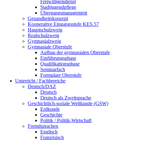
Freiwilligendienst
Stadtjugendpflege
Übergangsmanagement
Gesundheitskonzept
Kooperative Eingangsstufe KES.57
Hauptschulzweig
Realschulzweig
Gymnasialzweig
Gymnasiale Oberstufe
Aufbau der gymnasialen Oberstufe
Einführungsphase
Qualifikationsphase
Seminarfach
Formulare Oberstufe
Unterricht / Fachbereiche
Deutsch/DAZ
Deutsch
Deutsch als Zweitsprache
Geschichtlich-soziale Weltkunde (GSW)
Erdkunde
Geschichte
Politik / Politik-Wirtschaft
Fremdsprachen
Englisch
Französisch