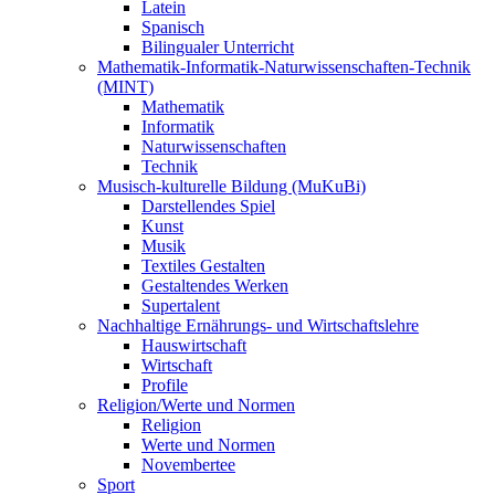
Latein
Spanisch
Bilingualer Unterricht
Mathematik-Informatik-Naturwissenschaften-Technik
(MINT)
Mathematik
Informatik
Naturwissenschaften
Technik
Musisch-kulturelle Bildung (MuKuBi)
Darstellendes Spiel
Kunst
Musik
Textiles Gestalten
Gestaltendes Werken
Supertalent
Nachhaltige Ernährungs- und Wirtschaftslehre
Hauswirtschaft
Wirtschaft
Profile
Religion/Werte und Normen
Religion
Werte und Normen
Novembertee
Sport