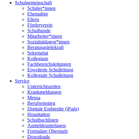
Schulgemeinschaft
Schüler*innen
Ehemalige
Eltern
Förderverein
Schulhunde
Mitarbeiter*innen
Sozialpädagog*innen
Beratungslehrkraft
Sekretariat
Kollegium
Fachbereichsleitungen
Erweiterte Schulleitung
Kollegiale Schulleitung
Service
Unterrichtszeiten
Krankmeldungen
Mensa
Berufseinstieg
Digitale Endgeräte (iPads)
Hospitation
Schulbuchlisten
Anmeldeunterlagen
Formulare Oberstufe
Downloads