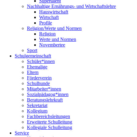
Supertalent
Nachhaltige Ernährungs- und Wirtschaftslehre
Hauswirtschaft
Wirtschaft
Profile
Religion/Werte und Normen
Religion
Werte und Normen
Novembertee
Sport
Schulgemeinschaft
Schüler*innen
Ehemalige
Eltern
Förderverein
Schulhunde
Mitarbeiter*innen
Sozialpädagog*innen
Beratungslehrkraft
Sekretariat
Kollegium
Fachbereichsleitungen
Erweiterte Schulleitung
Kollegiale Schulleitung
Service