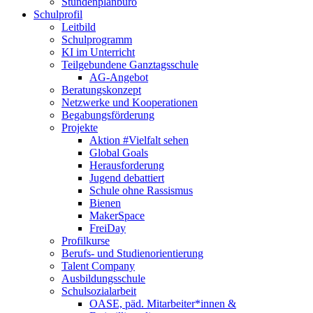
Stundenplanbüro
Schulprofil
Leitbild
Schulprogramm
KI im Unterricht
Teilgebundene Ganztagsschule
AG-Angebot
Beratungskonzept
Netzwerke und Kooperationen
Begabungsförderung
Projekte
Aktion #Vielfalt sehen
Global Goals
Herausforderung
Jugend debattiert
Schule ohne Rassismus
Bienen
MakerSpace
FreiDay
Profilkurse
Berufs- und Studienorientierung
Talent Company
Ausbildungsschule
Schulsozialarbeit
OASE, päd. Mitarbeiter*innen &