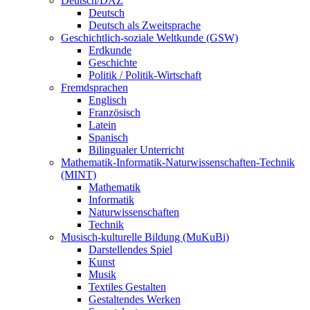
Deutsch/DAZ
Deutsch
Deutsch als Zweitsprache
Geschichtlich-soziale Weltkunde (GSW)
Erdkunde
Geschichte
Politik / Politik-Wirtschaft
Fremdsprachen
Englisch
Französisch
Latein
Spanisch
Bilingualer Unterricht
Mathematik-Informatik-Naturwissenschaften-Technik
(MINT)
Mathematik
Informatik
Naturwissenschaften
Technik
Musisch-kulturelle Bildung (MuKuBi)
Darstellendes Spiel
Kunst
Musik
Textiles Gestalten
Gestaltendes Werken