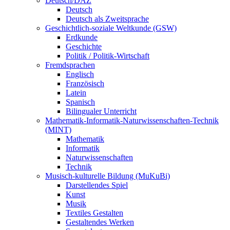
Deutsch/DAZ
Deutsch
Deutsch als Zweitsprache
Geschichtlich-soziale Weltkunde (GSW)
Erdkunde
Geschichte
Politik / Politik-Wirtschaft
Fremdsprachen
Englisch
Französisch
Latein
Spanisch
Bilingualer Unterricht
Mathematik-Informatik-Naturwissenschaften-Technik
(MINT)
Mathematik
Informatik
Naturwissenschaften
Technik
Musisch-kulturelle Bildung (MuKuBi)
Darstellendes Spiel
Kunst
Musik
Textiles Gestalten
Gestaltendes Werken