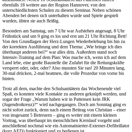
ebenfalls 18 weitere aus der Region Hannover, von den
unterschiedlichsten Schulen zu diesem Seminar. Neben schönen
Abenden bei denen sich unterhalten wurde und Spiele gespielt
wurden, übten sie auch fleißig.
Besonders am Samstag, um 7 Uhr war Aufstehen angesagt, 8 Uhr
Frühstück und um 9 ging es los und erst um 21 Uhr Richtung Bett!
Von den Grundlagen der Herz-Lungen Wiederbelebung bis hin zu
der korrekten Ausführung und dem Thema: „Wie bringe ich dies
überhaupt anderen bei?“ war alles drin. Außerdem stand noch
Intensiv-Training auf dem Plan: Was mache ich, wenn ich auf dem
Land lebe, eine große Baustelle die Zufahrt für die Rettungskräfte
versperrt oder, oder, oder? Also mussten Sie ran! 20 Minuten lang,
30-mal drücken, 2-mal beatmen, die volle Prozedur von vorne bis
hinten.
Trotz all dem, machte den Schulsanitätern das Wochenende viel
Spaß, es konnten viele Kontakte zu anderen geknüpft werden, und
sogar der Frage „Warum haben wir in Pattensen kein JRK
(Jugendrotkreuz)?“ wird nachgegangen. Doch am Sonntag ging es
nicht sofort zurück, denn nach einem Beitrag von Christian – einer
von insgesamt 5 Betreuern – ging es weiter mit einem kleinen
Vortrag, was überhaupt im menschlichen Kreislauf vorgeht und
anschließend nochmal wie ein Automatisierter-Externer-Defibrillator
(kurz AED) funktioniert und zu bedienen ist.