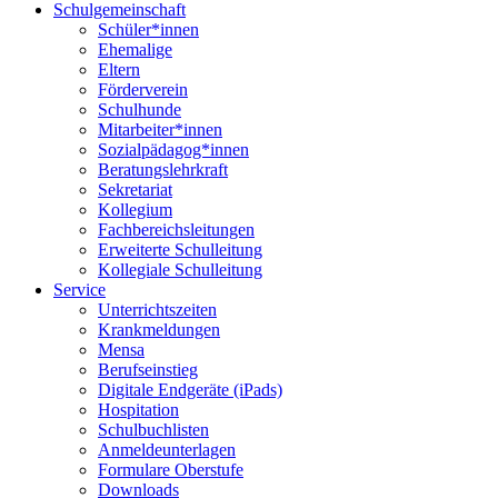
Schulgemeinschaft
Schüler*innen
Ehemalige
Eltern
Förderverein
Schulhunde
Mitarbeiter*innen
Sozialpädagog*innen
Beratungslehrkraft
Sekretariat
Kollegium
Fachbereichsleitungen
Erweiterte Schulleitung
Kollegiale Schulleitung
Service
Unterrichtszeiten
Krankmeldungen
Mensa
Berufseinstieg
Digitale Endgeräte (iPads)
Hospitation
Schulbuchlisten
Anmeldeunterlagen
Formulare Oberstufe
Downloads