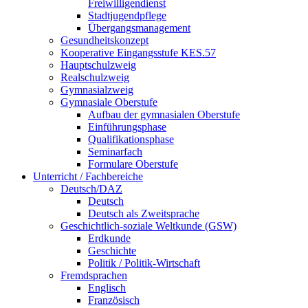
Freiwilligendienst
Stadtjugendpflege
Übergangsmanagement
Gesundheitskonzept
Kooperative Eingangsstufe KES.57
Hauptschulzweig
Realschulzweig
Gymnasialzweig
Gymnasiale Oberstufe
Aufbau der gymnasialen Oberstufe
Einführungsphase
Qualifikationsphase
Seminarfach
Formulare Oberstufe
Unterricht / Fachbereiche
Deutsch/DAZ
Deutsch
Deutsch als Zweitsprache
Geschichtlich-soziale Weltkunde (GSW)
Erdkunde
Geschichte
Politik / Politik-Wirtschaft
Fremdsprachen
Englisch
Französisch