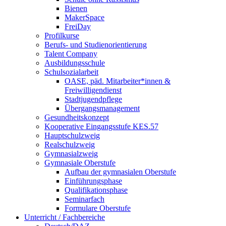
Bienen
MakerSpace
FreiDay
Profilkurse
Berufs- und Studienorientierung
Talent Company
Ausbildungsschule
Schulsozialarbeit
OASE, päd. Mitarbeiter*innen &
Freiwilligendienst
Stadtjugendpflege
Übergangsmanagement
Gesundheitskonzept
Kooperative Eingangsstufe KES.57
Hauptschulzweig
Realschulzweig
Gymnasialzweig
Gymnasiale Oberstufe
Aufbau der gymnasialen Oberstufe
Einführungsphase
Qualifikationsphase
Seminarfach
Formulare Oberstufe
Unterricht / Fachbereiche