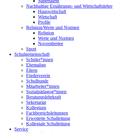
Supertalent
Nachhaltige Ernährungs- und Wirtschaftslehre
Hauswirtschaft
Wirtschaft
Profile
Religion/Werte und Normen
Religion
Werte und Normen
Novembertee
Sport
Schulgemeinschaft
Schüler*innen
Ehemalige
Eltern
Förderverein
Schulhunde
Mitarbeiter*innen
Sozialpädagog*innen
Beratungslehrkraft
Sekretariat
Kollegium
Fachbereichsleitungen
Erweiterte Schulleitung
Kollegiale Schulleitung
Service