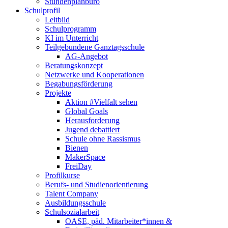
Stundenplanbüro
Schulprofil
Leitbild
Schulprogramm
KI im Unterricht
Teilgebundene Ganztagsschule
AG-Angebot
Beratungskonzept
Netzwerke und Kooperationen
Begabungsförderung
Projekte
Aktion #Vielfalt sehen
Global Goals
Herausforderung
Jugend debattiert
Schule ohne Rassismus
Bienen
MakerSpace
FreiDay
Profilkurse
Berufs- und Studienorientierung
Talent Company
Ausbildungsschule
Schulsozialarbeit
OASE, päd. Mitarbeiter*innen &