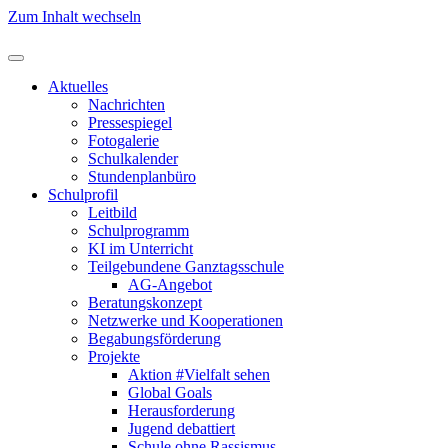
Zum Inhalt wechseln
Aktuelles
Nachrichten
Pressespiegel
Fotogalerie
Schulkalender
Stundenplanbüro
Schulprofil
Leitbild
Schulprogramm
KI im Unterricht
Teilgebundene Ganztagsschule
AG-Angebot
Beratungskonzept
Netzwerke und Kooperationen
Begabungsförderung
Projekte
Aktion #Vielfalt sehen
Global Goals
Herausforderung
Jugend debattiert
Schule ohne Rassismus