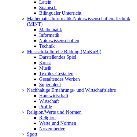
Latein
Spanisch
Bilingualer Unterricht
Mathematik-Informatik-Naturwissenschaften-Technik
(MINT)
Mathematik
Informatik
Naturwissenschaften
Technik
Musisch-kulturelle Bildung (MuKuBi)
Darstellendes Spiel
Kunst
Musik
Textiles Gestalten
Gestaltendes Werken
Supertalent
Nachhaltige Ernährungs- und Wirtschaftslehre
Hauswirtschaft
Wirtschaft
Profile
Religion/Werte und Normen
Religion
Werte und Normen
Novembertee
Sport