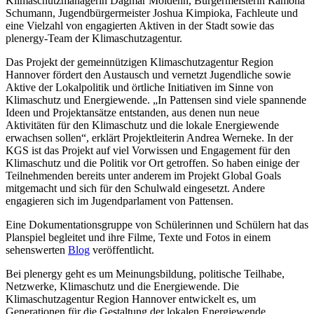
Klimaschutzmanagerin Dagmar Moldehn, Bürgermeisterin Ramona
Schumann, Jugendbürgermeister Joshua Kimpioka, Fachleute und
eine Vielzahl von engagierten Aktiven in der Stadt sowie das
plenergy-Team der Klimaschutzagentur.
Das Projekt der gemeinnützigen Klimaschutzagentur Region
Hannover fördert den Austausch und vernetzt Jugendliche sowie
Aktive der Lokalpolitik und örtliche Initiativen im Sinne von
Klimaschutz und Energiewende. „In Pattensen sind viele spannende
Ideen und Projektansätze entstanden, aus denen nun neue
Aktivitäten für den Klimaschutz und die lokale Energiewende
erwachsen sollen“, erklärt Projektleiterin Andrea Werneke. In der
KGS ist das Projekt auf viel Vorwissen und Engagement für den
Klimaschutz und die Politik vor Ort getroffen. So haben einige der
Teilnehmenden bereits unter anderem im Projekt Global Goals
mitgemacht und sich für den Schulwald eingesetzt. Andere
engagieren sich im Jugendparlament von Pattensen.
Eine Dokumentationsgruppe von Schülerinnen und Schülern hat das
Planspiel begleitet und ihre Filme, Texte und Fotos in einem
sehenswerten
Blog
veröffentlicht.
Bei plenergy geht es um Meinungsbildung, politische Teilhabe,
Netzwerke, Klimaschutz und die Energiewende. Die
Klimaschutzagentur Region Hannover entwickelt es, um
Generationen für die Gestaltung der lokalen Energiewende