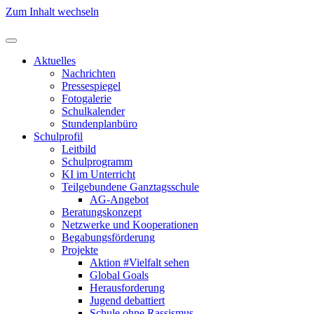
Zum Inhalt wechseln
Aktuelles
Nachrichten
Pressespiegel
Fotogalerie
Schulkalender
Stundenplanbüro
Schulprofil
Leitbild
Schulprogramm
KI im Unterricht
Teilgebundene Ganztagsschule
AG-Angebot
Beratungskonzept
Netzwerke und Kooperationen
Begabungsförderung
Projekte
Aktion #Vielfalt sehen
Global Goals
Herausforderung
Jugend debattiert
Schule ohne Rassismus