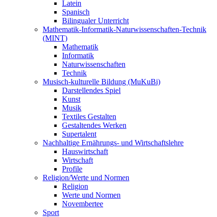
Latein
Spanisch
Bilingualer Unterricht
Mathematik-Informatik-Naturwissenschaften-Technik
(MINT)
Mathematik
Informatik
Naturwissenschaften
Technik
Musisch-kulturelle Bildung (MuKuBi)
Darstellendes Spiel
Kunst
Musik
Textiles Gestalten
Gestaltendes Werken
Supertalent
Nachhaltige Ernährungs- und Wirtschaftslehre
Hauswirtschaft
Wirtschaft
Profile
Religion/Werte und Normen
Religion
Werte und Normen
Novembertee
Sport