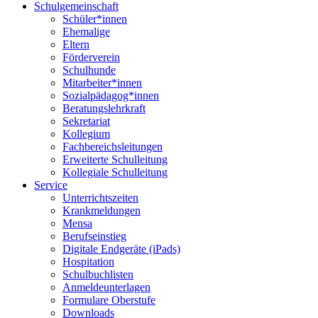
Schulgemeinschaft
Schüler*innen
Ehemalige
Eltern
Förderverein
Schulhunde
Mitarbeiter*innen
Sozialpädagog*innen
Beratungslehrkraft
Sekretariat
Kollegium
Fachbereichsleitungen
Erweiterte Schulleitung
Kollegiale Schulleitung
Service
Unterrichtszeiten
Krankmeldungen
Mensa
Berufseinstieg
Digitale Endgeräte (iPads)
Hospitation
Schulbuchlisten
Anmeldeunterlagen
Formulare Oberstufe
Downloads