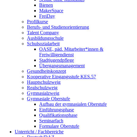
Bienen
MakerSpace
FreiDay
Profilkurse
Berufs- und Studienorientierung
Talent Company
Ausbildungsschule
Schulsozialarbeit
OASE, päd. Mitarbeiter*innen &
Freiwilligendienst
Stadtjugendpflege
Übergangsmanagement
Gesundheitskonzept
Kooperative Eingangsstufe KES.57
Hauptschulzweig
Realschulzweig
Gymnasialzweig
Gymnasiale Oberstufe
Aufbau der gymnasialen Oberstufe
Einführungsphase
Qualifikationsphase
Seminarfach
Formulare Oberstufe
Unterricht / Fachbereiche