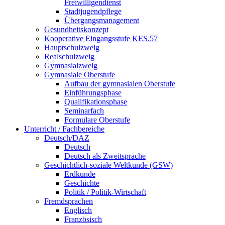
Freiwilligendienst
Stadtjugendpflege
Übergangsmanagement
Gesundheitskonzept
Kooperative Eingangsstufe KES.57
Hauptschulzweig
Realschulzweig
Gymnasialzweig
Gymnasiale Oberstufe
Aufbau der gymnasialen Oberstufe
Einführungsphase
Qualifikationsphase
Seminarfach
Formulare Oberstufe
Unterricht / Fachbereiche
Deutsch/DAZ
Deutsch
Deutsch als Zweitsprache
Geschichtlich-soziale Weltkunde (GSW)
Erdkunde
Geschichte
Politik / Politik-Wirtschaft
Fremdsprachen
Englisch
Französisch