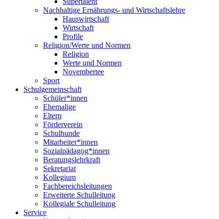
Supertalent
Nachhaltige Ernährungs- und Wirtschaftslehre
Hauswirtschaft
Wirtschaft
Profile
Religion/Werte und Normen
Religion
Werte und Normen
Novembertee
Sport
Schulgemeinschaft
Schüler*innen
Ehemalige
Eltern
Förderverein
Schulhunde
Mitarbeiter*innen
Sozialpädagog*innen
Beratungslehrkraft
Sekretariat
Kollegium
Fachbereichsleitungen
Erweiterte Schulleitung
Kollegiale Schulleitung
Service