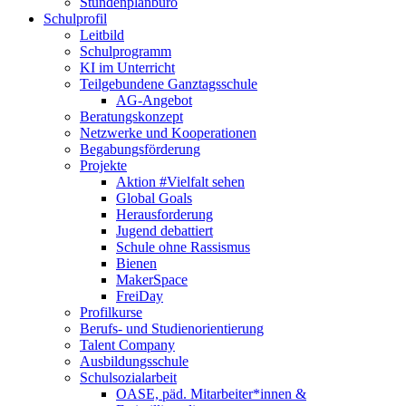
Stundenplanbüro
Schulprofil
Leitbild
Schulprogramm
KI im Unterricht
Teilgebundene Ganztagsschule
AG-Angebot
Beratungskonzept
Netzwerke und Kooperationen
Begabungsförderung
Projekte
Aktion #Vielfalt sehen
Global Goals
Herausforderung
Jugend debattiert
Schule ohne Rassismus
Bienen
MakerSpace
FreiDay
Profilkurse
Berufs- und Studienorientierung
Talent Company
Ausbildungsschule
Schulsozialarbeit
OASE, päd. Mitarbeiter*innen &