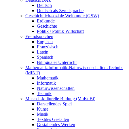
Deutsch/DAZ
Deutsch
Deutsch als Zweitsprache
Geschichtlich-soziale Weltkunde (GSW)
Erdkunde
Geschichte
Politik / Politik-Wirtschaft
Fremdsprachen
Englisch
Französisch
Latein
Spanisch
Bilingualer Unterricht
Mathematik-Informatik-Naturwissenschaften-Technik
(MINT)
Mathematik
Informatik
Naturwissenschaften
Technik
Musisch-kulturelle Bildung (MuKuBi)
Darstellendes Spiel
Kunst
Musik
Textiles Gestalten
Gestaltendes Werken